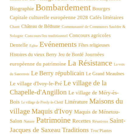
Bombardement
Biographie
Bourges
Capitale culturelle européenne 2028
Cafés littéraires
Château de Béthune
Chant
Communauté de Communes Sauldre &
Concours agricoles
Concours/Jeu traditionnel
Sologne
Evénements
Dentelle
Fêtes religieuses
Eglise
Journées
Histoires du vieux Berry
Jeu de Bordé
La Résistance
européenne du patrimoine
La voix
Le Berry républicain
Le Grand Meaulnes
du Sancerrois
Le village de la
Le village d'Ivoy-le-Pré
Chapelle-d'Angillon
Le village de Méry-ès-
Maisons du
Bois
Littérature
Le village de Presly-le-Chétif
village
Maquis d'Ivoy
Maquis de Ménetou-
Patrimoine
Saint-
Salon
Recettes
Réunions
Nature
Jacques de Saxeau
Traditions
Troc'Plantes