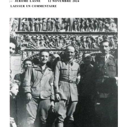
par
JÉROME LASNE
12 NOVEMBRE 2024
SUR
LAISSER UN COMMENTAIRE
ARNAUD
DE
VOGÜÉ,
DIT
COLONEL
« COLOMB »
(1904-
1988)