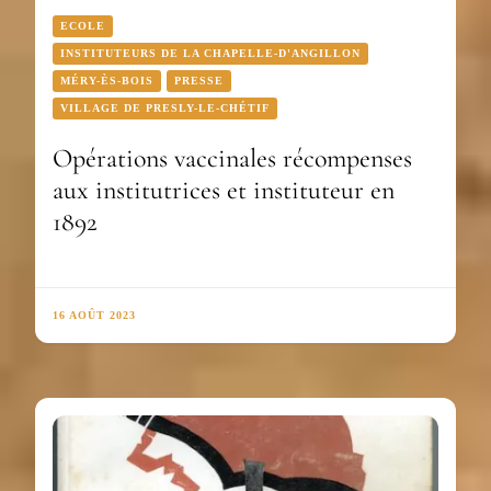
ECOLE
INSTITUTEURS DE LA CHAPELLE-D'ANGILLON
MÉRY-ÈS-BOIS
PRESSE
VILLAGE DE PRESLY-LE-CHÉTIF
Opérations vaccinales récompenses
aux institutrices et instituteur en
1892
16 AOÛT 2023