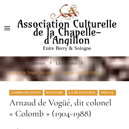
Entre Berry & Sologne
Association Culturelle
de la Chapelle-
d'Angillon
Entre Berry & Sologne
Accueil
Histoire
La résistance
Arnaud de Vogüé, dit colonel « Colomb » (1904-1988)
COMMUNICATION
HISTOIRE
LA RÉSISTANCE
PRESSE
Arnaud de Vogüé, dit colonel
« Colomb » (1904-1988)