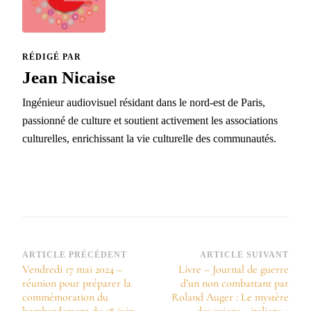
RÉDIGÉ PAR
Jean Nicaise
Ingénieur audiovisuel résidant dans le nord-est de Paris,
passionné de culture et soutient activement les associations
culturelles, enrichissant la vie culturelle des communautés.
Navigation
ARTICLE PRÉCÉDENT
ARTICLE SUIVANT
Vendredi 17 mai 2024 –
Livre – Journal de guerre
d’article
réunion pour préparer la
d’un non combattant par
commémoration du
Roland Auger : Le mystère
bombardement du 18 juin
des avions « italiens »