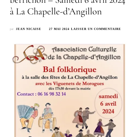
à La Chapelle-d’Angillon
SUR
par
JEAN NICAISE
27 MAI 2024
LAISSER UN COMMENTAIRE
FILM
–
BAL
FOLKLO
BERRIC
–
SAMEDI
6
AVRIL
2024
À
LA
CHAPELL
D’ANGIL