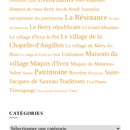
Dentelle
Fêtes religieuses
Eglise
Journées
Histoires du vieux Berry
Jeu de Bordé
La Résistance
européenne du patrimoine
La voix
Le Berry républicain
Le Grand Meaulnes
du Sancerrois
Le village de la
Le village d'Ivoy-le-Pré
Chapelle-d'Angillon
Le village de Méry-ès-
Maisons du
Bois
Littérature
Le village de Presly-le-Chétif
village
Maquis d'Ivoy
Maquis de Ménetou-
Patrimoine
Saint-
Salon
Recettes
Réunions
Nature
Jacques de Saxeau
Traditions
Troc'Plantes
Témoignage
Vœux
Vieux parler berrichon
CATÉGORIES
Catégories