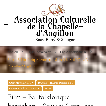
Entre Berry & Sologne
Association Culturelle
de la Chapelle-
d'Angillon
Entre Berry & Sologne
Accueil
Espace découverte
Danse traditionnelle
Film – Bal folklorique berrichon – Samedi 6 avril 2024 à La
Chapelle-d’Angillon
COMMUNICATION
DANSE TRADITIONNELLE
ESPACE DÉCOUVERTE
FILM
Film – Bal folklorique
berrichon – Samedi 6 avril 2024