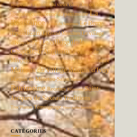
religieuses
Histoires du vieux Berry
Jeu de Bordé
La
Journées européenne du patrimoine
Résistance
Le Berry
La voix du Sancerrois
républicain
Le village
Le Grand Meaulnes
Le village de la
d'Ivoy-le-Pré
Chapelle-d'Angillon
Le village de
Méry-ès-Bois
Littérature
Le village de Presly-le-Chétif
Maisons du village
Maquis d'Ivoy
Maquis de Ménetou-Salon
Nature
Patrimoine
Saint-
Recettes
Réunions
Jacques de Saxeau
Traditions
Témoignage
Troc'Plantes
Vœux
Vieux parler berrichon
CATÉGORIES