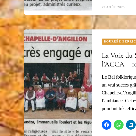
27 AOÛT 2025
BOURRÉE BERRI
La Voix du 
l’ACCA – 10
Le Bal folklorique
un vrai succès grâ
Chapelle-d’Angill
l’ambiance. Cet é
pourtant très effi