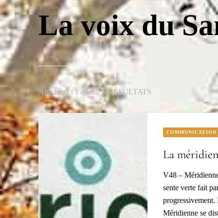
La voix du Sa
Affichage : 1 - 3 sur 5 RÉSULTATS
COMMUNICATION
La méridien
V48 – Méridienne
sente verte fait p
progressivement. 
Méridienne se dis