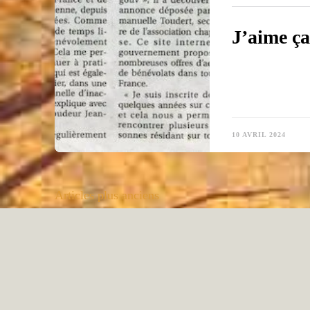
J’aime ça
10 AVRIL 2024
Navigation
Articles plus anciens
des
articles