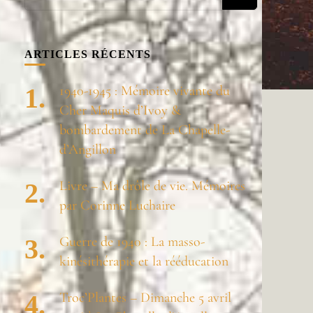
recherchiez
quelque
chose ?
ARTICLES RÉCENTS
1940-1945 : Mémoire vivante du
Cher Maquis d’Ivoy &
bombardement de La Chapelle-
d’Angillon
Livre – Ma drôle de vie. Mémoires
par Corinne Luchaire
Guerre de 1940 : La masso-
kinésithérapie et la rééducation
Troc’Plantes – Dimanche 5 avril