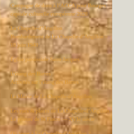
Campagne de dons à l’ACCA pour Bourges
capitale culturelle européenne 2028
La Chapelle-d’Angillon
Bombardement de La Chapelle-d’Angillon –
18 juin 1940
Église paroissiale Saint-Jacques
L’étang des Barres
Activités sur l’étang des Barres
La Mairie de La Chapelle-d’Angillon
Les rues & places de La Chapelle-d’Angillon
Le prieuré de St Fiacre — XVIe siècle
Où loger à La Chapelle-d’Angillon ?