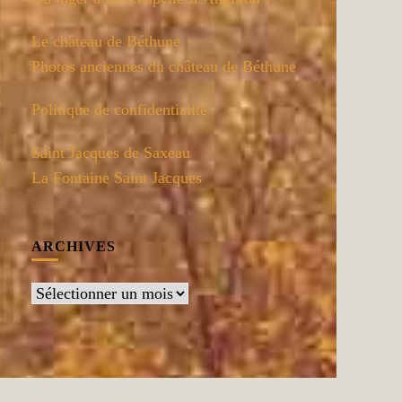
Le château de Béthune
Photos anciennes du château de Béthune
Politique de confidentialité
Saint Jacques de Saxeau
La Fontaine Saint Jacques
ARCHIVES
Archives