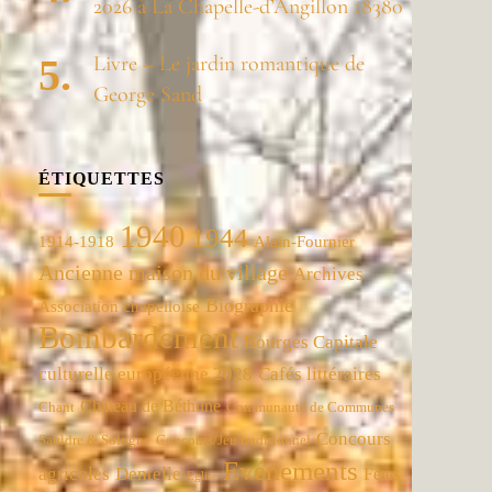
2026 à La Chapelle-d’Angillon 18380
Livre – Le jardin romantique de
George Sand
ÉTIQUETTES
1940
1944
1914-1918
Alain-Fournier
Ancienne maison du village
Archives
Biographie
Association chapelloise
Bombardement
Bourges Capitale
culturelle européenne 2028
Cafés littéraires
Château de Béthune
Chant
Communauté de Communes
Concours
Concours/Jeu traditionnel
Sauldre & Sologne
Evénements
agricoles
Dentelle
Fêtes
Eglise