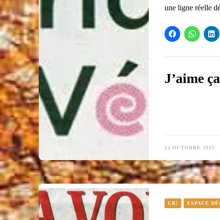
une ligne réelle
J’aime ça
12 OCTOBRE 2025
CR!
ESPACE D