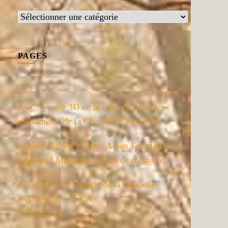
Catégories
PAGES
…./…
ACCA – vue 3D de la numérisation des
monuments de la Chapelle-d’Angillon
Alain-Fournier = Henri Alban Fournier
Le Grand Meaulnes – Lieu de mémoire
Association Culturelle de la Chapelle-
d’Angillon – ACCA
Événements