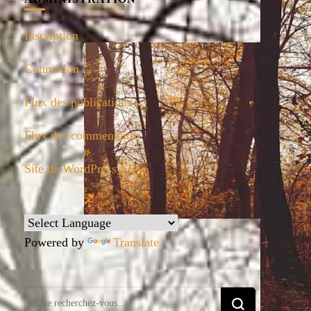
Inscription
Connexion
Flux des publications
Flux des commentaires
Site de WordPress-FR
Powered by
Translate
Vous