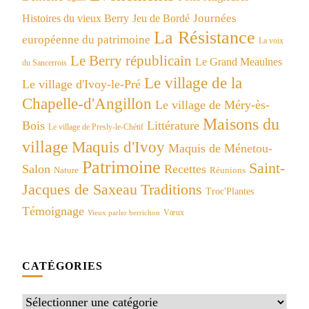
Journées
Histoires du vieux Berry
Jeu de Bordé
La Résistance
européenne du patrimoine
La voix
Le Berry républicain
Le Grand Meaulnes
du Sancerrois
Le village de la
Le village d'Ivoy-le-Pré
Chapelle-d'Angillon
Le village de Méry-ès-
Maisons du
Bois
Littérature
Le village de Presly-le-Chétif
village
Maquis d'Ivoy
Maquis de Ménetou-
Patrimoine
Saint-
Salon
Recettes
Réunions
Nature
Jacques de Saxeau
Traditions
Troc'Plantes
Témoignage
Vœux
Vieux parler berrichon
CATÉGORIES
Catégories