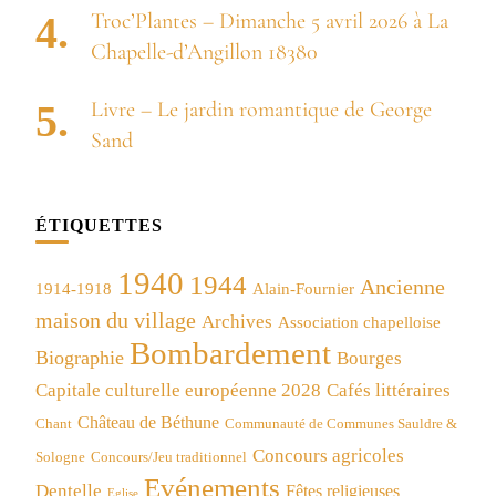
Troc’Plantes – Dimanche 5 avril 2026 à La
Chapelle-d’Angillon 18380
Livre – Le jardin romantique de George
Sand
ÉTIQUETTES
1940
1944
Ancienne
1914-1918
Alain-Fournier
maison du village
Archives
Association chapelloise
Bombardement
Biographie
Bourges
Capitale culturelle européenne 2028
Cafés littéraires
Château de Béthune
Chant
Communauté de Communes Sauldre &
Concours agricoles
Concours/Jeu traditionnel
Sologne
Evénements
Dentelle
Fêtes religieuses
Eglise