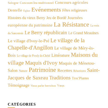
Concours agricoles
Concours/Jeu traditionnel
Sologne
Evénements
Dentelle
Fêtes religieuses
Eglise
Journées
Histoires du vieux Berry
Jeu de Bordé
La Résistance
européenne du patrimoine
La voix
Le Berry républicain
Le Grand Meaulnes
du Sancerrois
Le village de la
Le village d'Ivoy-le-Pré
Chapelle-d'Angillon
Le village de Méry-ès-
Maisons du
Bois
Littérature
Le village de Presly-le-Chétif
village
Maquis d'Ivoy
Maquis de Ménetou-
Patrimoine
Saint-
Salon
Recettes
Réunions
Nature
Jacques de Saxeau
Traditions
Troc'Plantes
Témoignage
Vœux
Vieux parler berrichon
CATÉGORIES