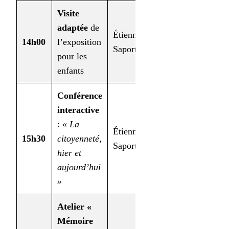
Visite
adaptée
de
Étienne de
Enfants (6-
14h00
l’exposition
Saporta
12 ans)
pour les
enfants
Conférence
interactive
:
« La
Étienne de
15h30
citoyenneté,
Enfants/Ados
Saporta
hier et
aujourd’hui
»
Atelier «
Mémoire