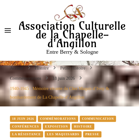
Entre Berry & Sologne
Association Culturelle
de la Chapelle-
d'Angillon
Entre Berry & Sologne
Accueil
Histoire
Petite Histoire
Commémorations
18 juin 2026
1940-1945 : Mémoire vivante du Cher Maquis d’Ivoy &
bombardement de La Chapelle-d’Angillon
18 JUIN 2026
COMMÉMORATIONS
COMMUNICATION
CONFÉRENCES
EXPOSITION
HISTOIRE
LA RÉSISTANCE
LES MAQUISARDS
PRESSE