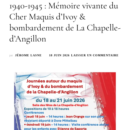
1940-1945 : Mémoire vivante du
Cher Maquis d’Ivoy &
bombardement de La Chapelle-
d’Angillon
SUR
par
JÉROME LASNE
18 JUIN 2026
LAISSER UN COMMENTAIRE
1940-
1945
:
MÉMO
VIVAN
DU
CHER
MAQUI
D’IVO
&
BOMB
DE
LA
CHAPE