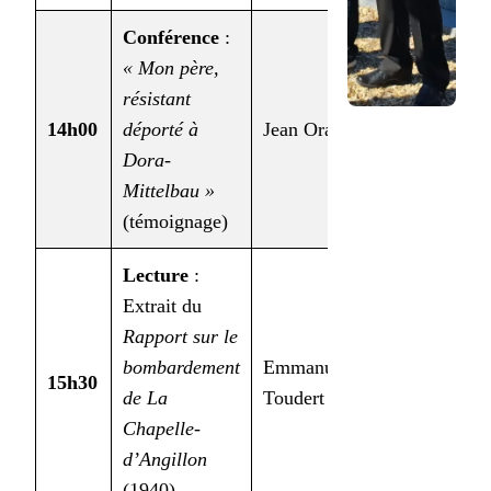
Conférence
:
« Mon père,
résistant
14h00
déporté à
Jean Orange
Adultes
Dora-
Mittelbau »
(témoignage)
Lecture
:
Extrait du
Rapport sur le
bombardement
Emmanuelle
15h30
Tous
de La
Toudert
Chapelle-
d’Angillon
(1940)