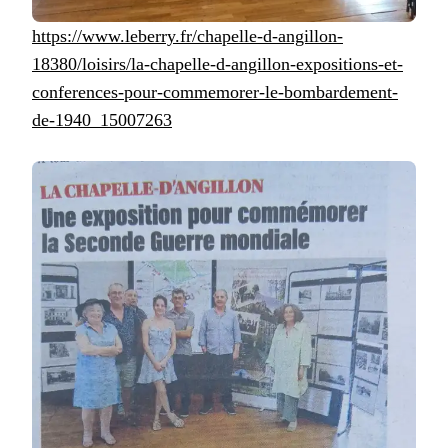
https://www.leberry.fr/chapelle-d-angillon-
18380/loisirs/la-chapelle-d-angillon-expositions-et-
conferences-pour-commemorer-le-bombardement-
de-1940_15007263