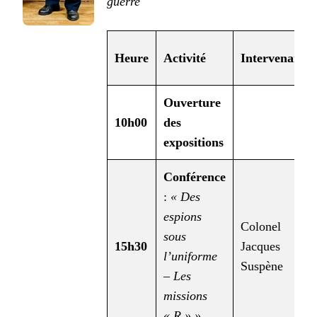
guerre
Heure
Activité
Intervenant
Ouverture
10h00
des
expositions
Conférence
:
« Des
espions
Colonel
sous
15h30
Jacques
l’uniforme
Suspène
– Les
missions
« R » »