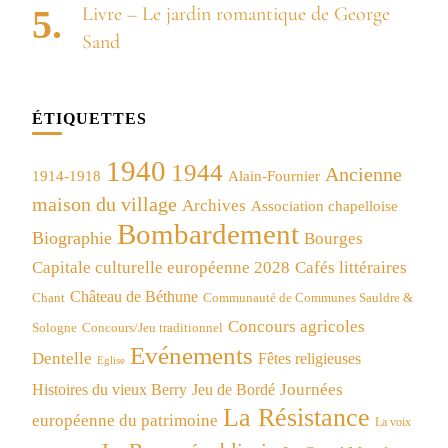
Livre – Le jardin romantique de George
Sand
ÉTIQUETTES
1940
1944
Ancienne
1914-1918
Alain-Fournier
maison du village
Archives
Association chapelloise
Bombardement
Biographie
Bourges
Capitale culturelle européenne 2028
Cafés littéraires
Château de Béthune
Chant
Communauté de Communes Sauldre &
Concours agricoles
Concours/Jeu traditionnel
Sologne
Evénements
Dentelle
Fêtes religieuses
Eglise
Journées
Histoires du vieux Berry
Jeu de Bordé
La Résistance
européenne du patrimoine
La voix