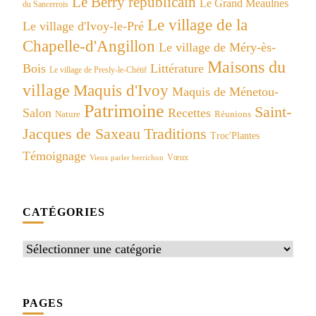
Le Berry républicain
Le Grand Meaulnes
du Sancerrois
Le village de la
Le village d'Ivoy-le-Pré
Chapelle-d'Angillon
Le village de Méry-ès-
Maisons du
Bois
Littérature
Le village de Presly-le-Chétif
village
Maquis d'Ivoy
Maquis de Ménetou-
Patrimoine
Saint-
Salon
Recettes
Réunions
Nature
Jacques de Saxeau
Traditions
Troc'Plantes
Témoignage
Vœux
Vieux parler berrichon
CATÉGORIES
Catégories
PAGES