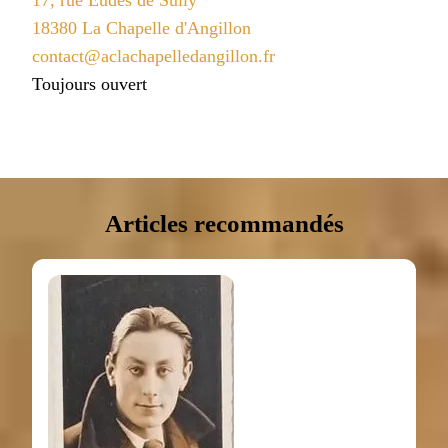
18380 La Chapelle d'Angillon
contact@aclachapelledangillon.fr
Toujours ouvert
Articles recommandés