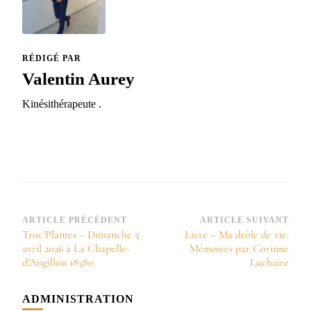
RÉDIGÉ PAR
Valentin Aurey
Kinésithérapeute .
Navigation
ARTICLE PRÉCÉDENT
ARTICLE SUIVANT
Troc’Plantes – Dimanche 5
Livre – Ma drôle de vie.
d’article
avril 2026 à La Chapelle-
Mémoires par Corinne
d’Angillon 18380
Luchaire
ADMINISTRATION