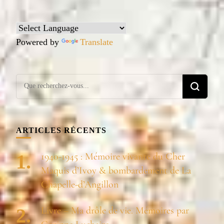
Powered by
Translate
Vous
recherchiez
quelque
chose ?
ARTICLES RÉCENTS
1940-1945 : Mémoire vivante du Cher
Maquis d’Ivoy & bombardement de La
Chapelle-d’Angillon
Livre – Ma drôle de vie. Mémoires par