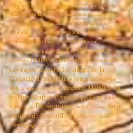
Capitale culturelle européenne 2028
Cafés littéraires
Château de Béthune
Chant
Communauté de Communes Sauldre &
Concours agricoles
Concours/Jeu traditionnel
Sologne
Evénements
Dentelle
Fêtes religieuses
Eglise
Journées
Histoires du vieux Berry
Jeu de Bordé
La Résistance
européenne du patrimoine
La voix
Le Berry républicain
Le Grand Meaulnes
du Sancerrois
Le village de la
Le village d'Ivoy-le-Pré
Chapelle-d'Angillon
Le village de Méry-ès-
Maisons du
Bois
Littérature
Le village de Presly-le-Chétif
village
Maquis d'Ivoy
Maquis de Ménetou-
Patrimoine
Saint-
Salon
Recettes
Réunions
Nature
Jacques de Saxeau
Traditions
Troc'Plantes
Témoignage
Vœux
Vieux parler berrichon