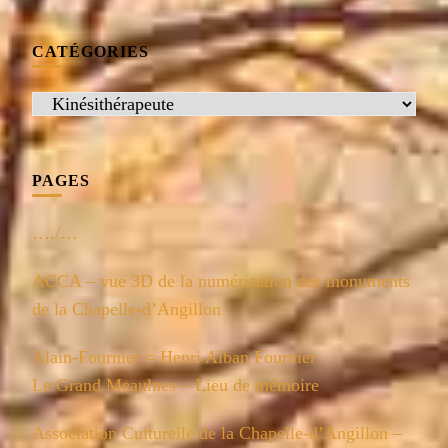
CATÉGORIES
Catégories
PAGES
…./…
ACCA – vue 3D de la numérisation des monuments
de la Chapelle-d’Angillon
Alain-Fournier = Henri Alban Fournier
Le Grand Meaulnes – Lieu de mémoire
Association Culturelle de la Chapelle-d’Angillon –