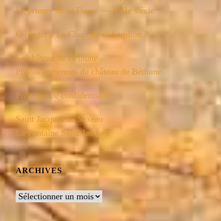
Le prieuré de St Fiacre — XVIe siècle
Où loger à La Chapelle-d’Angillon ?
Le château de Béthune
Photos anciennes du château de Béthune
Politique de confidentialité
Saint Jacques de Saxeau
La Fontaine Saint Jacques
ARCHIVES
Archives