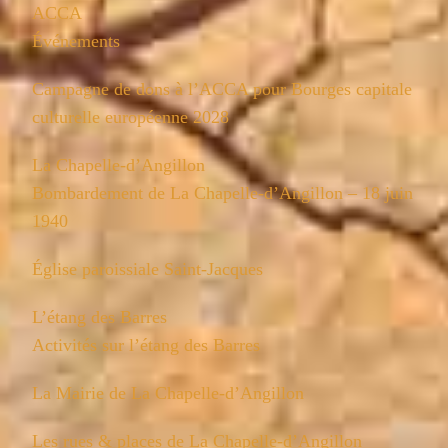
ACCA
Événements
Campagne de dons à l’ACCA pour Bourges capitale
culturelle européenne 2028
La Chapelle-d’Angillon
Bombardement de La Chapelle-d’Angillon – 18 juin
1940
Église paroissiale Saint-Jacques
L’étang des Barres
Activités sur l’étang des Barres
La Mairie de La Chapelle-d’Angillon
Les rues & places de La Chapelle-d’Angillon