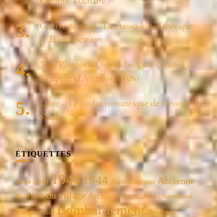
Corinne Luchaire
Guerre de 1940 : La masso-kinésithérapie
et la rééducation
Troc’Plantes – Dimanche 5 avril 2026 à La
Chapelle-d’Angillon 18380
Livre – Le jardin romantique de George
Sand
ÉTIQUETTES
1940
1944
Ancienne
1914-1918
Alain-Fournier
maison du village
Archives
Association chapelloise
Bombardement
Biographie
Bourges