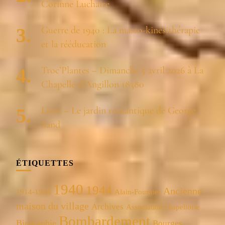
Corinne Luchaire
Guerre de 1940 : La masso-kinésithérapie
et la rééducation
Troc’Plantes – Dimanche 5 avril 2026 à La
Chapelle-d’Angillon 18380
Livre – Le jardin romantique de George
Sand
ÉTIQUETTES
1940
1944
Ancienne
1914-1918
Alain-Fournier
maison du village
Archives
Association chapelloise
Bombardement
Biographie
Bourges