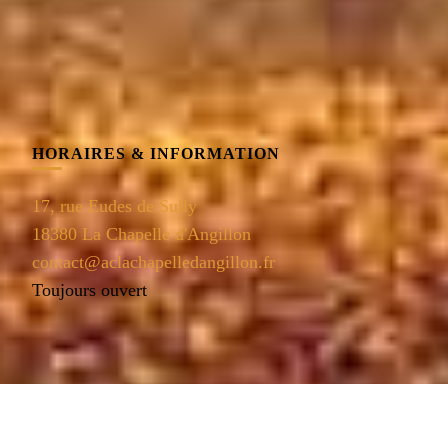
HORAIRES & INFORMATION
17, rue Eudes de Sully
18380 La Chapelle d'Angillon
contact@aclachapelledangillon.fr
Toujours ouvert