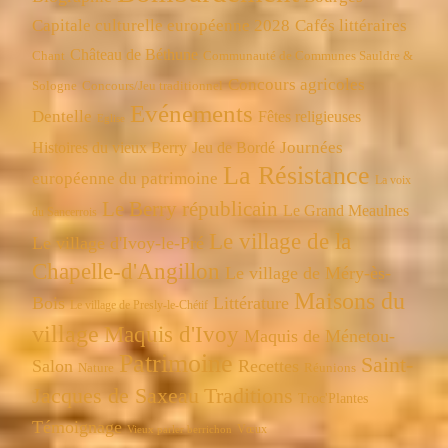
Capitale culturelle européenne 2028
Cafés littéraires
Château de Béthune
Chant
Communauté de Communes Sauldre &
Concours agricoles
Concours/Jeu traditionnel
Sologne
Evénements
Dentelle
Fêtes religieuses
Eglise
Journées
Histoires du vieux Berry
Jeu de Bordé
La Résistance
européenne du patrimoine
La voix
Le Berry républicain
Le Grand Meaulnes
du Sancerrois
Le village de la
Le village d'Ivoy-le-Pré
Chapelle-d'Angillon
Le village de Méry-ès-
Maisons du
Bois
Littérature
Le village de Presly-le-Chétif
village
Maquis d'Ivoy
Maquis de Ménetou-
Patrimoine
Saint-
Salon
Recettes
Réunions
Nature
Jacques de Saxeau
Traditions
Troc'Plantes
Témoignage
Vœux
Vieux parler berrichon