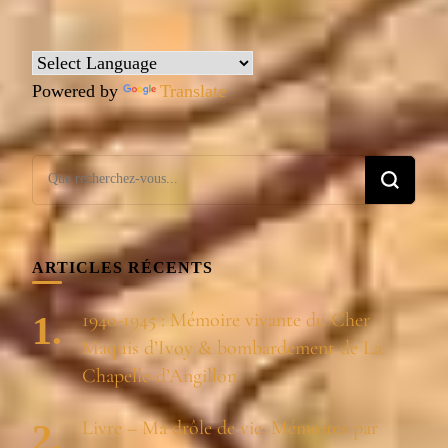
Powered by
Translate
Vous
recherchiez
quelque
chose ?
ARTICLES RÉCENTS
1940-1945 : Mémoire vivante du Cher
Maquis d’Ivoy & bombardement de La
Chapelle-d’Angillon
Livre – Ma drôle de vie. Mémoires par