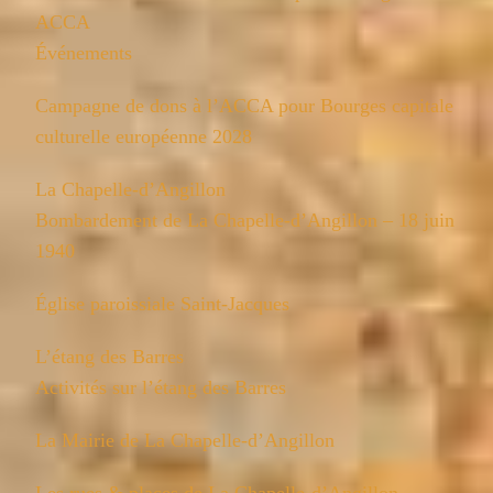
ACCA
Événements
Campagne de dons à l’ACCA pour Bourges capitale
culturelle européenne 2028
La Chapelle-d’Angillon
Bombardement de La Chapelle-d’Angillon – 18 juin
1940
Église paroissiale Saint-Jacques
L’étang des Barres
Activités sur l’étang des Barres
La Mairie de La Chapelle-d’Angillon