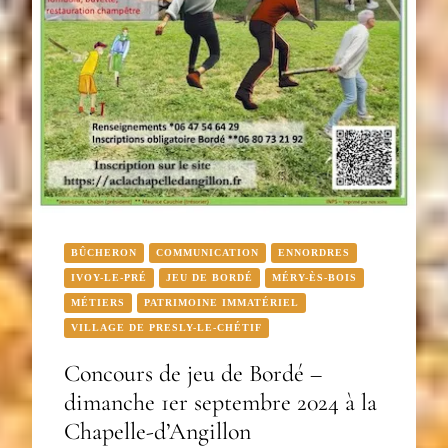
BÛCHERON
COMMUNICATION
ENNORDRES
IVOY-LE-PRÉ
JEU DE BORDÉ
MÉRY-ÈS-BOIS
MÉTIERS
PATRIMOINE IMMATÉRIEL
VILLAGE DE PRESLY-LE-CHÉTIF
Concours de jeu de Bordé –
dimanche 1er septembre 2024 à la
Chapelle-d’Angillon