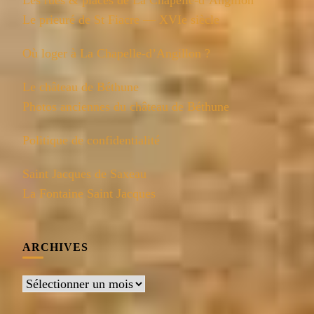
Les rues & places de La Chapelle-d’Angillon
Le prieuré de St Fiacre — XVIe siècle
Où loger à La Chapelle-d’Angillon ?
Le château de Béthune
Photos anciennes du château de Béthune
Politique de confidentialité
Saint Jacques de Saxeau
La Fontaine Saint Jacques
ARCHIVES
Archives