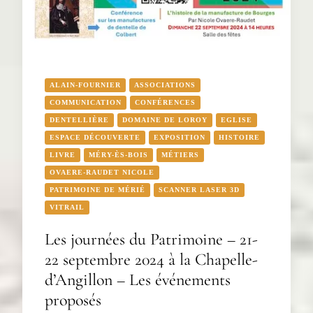
ALAIN-FOURNIER
ASSOCIATIONS
COMMUNICATION
CONFÉRENCES
DENTELLIÈRE
DOMAINE DE LOROY
EGLISE
ESPACE DÉCOUVERTE
EXPOSITION
HISTOIRE
LIVRE
MÉRY-ÈS-BOIS
MÉTIERS
OVAERE-RAUDET NICOLE
PATRIMOINE DE MÉRIÉ
SCANNER LASER 3D
VITRAIL
Les journées du Patrimoine – 21-
22 septembre 2024 à la Chapelle-
d’Angillon – Les événements
proposés