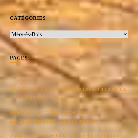
CATÉGORIES
Catégories
PAGES
…./…
ACCA – vue 3D de la numérisation des monuments
de la Chapelle-d’Angillon
Alain-Fournier = Henri Alban Fournier
Le Grand Meaulnes – Lieu de mémoire
Association Culturelle de la Chapelle-d’Angillon –