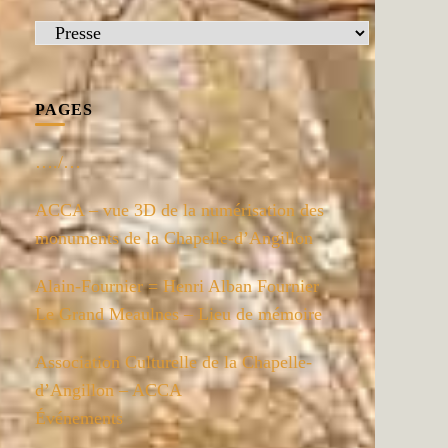
Catégories
PAGES
…./…
ACCA – vue 3D de la numérisation des
monuments de la Chapelle-d’Angillon
Alain-Fournier = Henri Alban Fournier
Le Grand Meaulnes – Lieu de mémoire
Association Culturelle de la Chapelle-
d’Angillon – ACCA
Événements