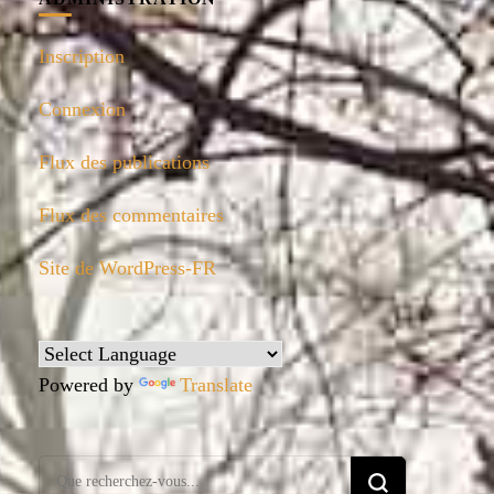
Inscription
Connexion
Flux des publications
Flux des commentaires
Site de WordPress-FR
Powered by
Translate
Vous