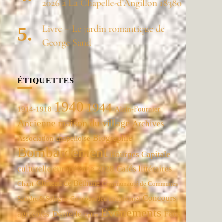
2026 à La Chapelle-d’Angillon 18380
Livre – Le jardin romantique de
George Sand
ÉTIQUETTES
1940
1944
1914-1918
Alain-Fournier
Ancienne maison du village
Archives
Biographie
Association chapelloise
Bombardement
Bourges Capitale
culturelle européenne 2028
Cafés littéraires
Château de Béthune
Chant
Communauté de Communes
Concours
Concours/Jeu traditionnel
Sauldre & Sologne
Evénements
agricoles
Dentelle
Fêtes
Eglise