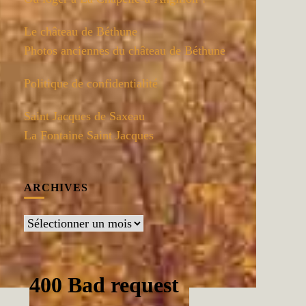
Le château de Béthune
Photos anciennes du château de Béthune
Politique de confidentialité
Saint Jacques de Saxeau
La Fontaine Saint Jacques
ARCHIVES
Archives