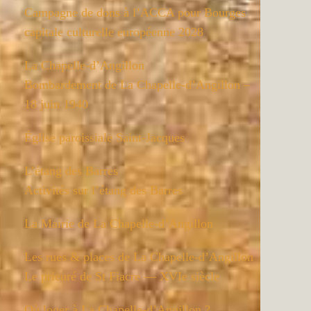
Campagne de dons à l’ACCA pour Bourges
capitale culturelle européenne 2028
La Chapelle-d’Angillon
Bombardement de La Chapelle-d’Angillon –
18 juin 1940
Église paroissiale Saint-Jacques
L’étang des Barres
Activités sur l’étang des Barres
La Mairie de La Chapelle-d’Angillon
Les rues & places de La Chapelle-d’Angillon
Le prieuré de St Fiacre — XVIe siècle
Où loger à La Chapelle-d’Angillon ?