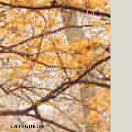
religieuses
Histoires du vieux Berry
Jeu de Bordé
La
Journées européenne du patrimoine
Résistance
Le Berry
La voix du Sancerrois
républicain
Le village
Le Grand Meaulnes
Le village de la
d'Ivoy-le-Pré
Chapelle-d'Angillon
Le village de
Méry-ès-Bois
Littérature
Le village de Presly-le-Chétif
Maisons du village
Maquis d'Ivoy
Maquis de Ménetou-Salon
Nature
Patrimoine
Saint-
Recettes
Réunions
Jacques de Saxeau
Traditions
Témoignage
Troc'Plantes
Vœux
Vieux parler berrichon
CATÉGORIES