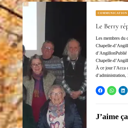
COMMUNICATION
Le Berry ré
Les membres du co
Chapelle-d’Angill
d’AngillonPublié 
Chapelle-d’Angill
À ce jour l’Acca 
d’administration,
J’aime ça