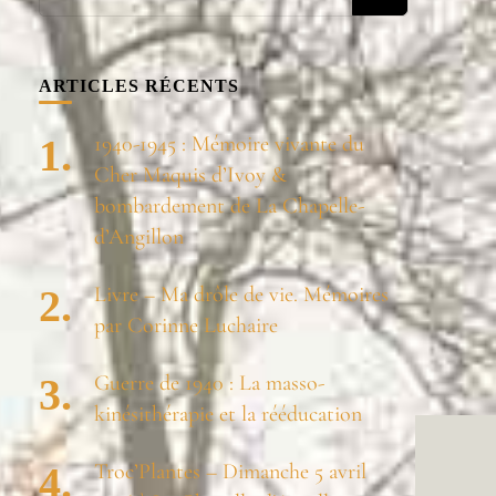
recherchiez
quelque
chose ?
ARTICLES RÉCENTS
1940-1945 : Mémoire vivante du
Cher Maquis d’Ivoy &
bombardement de La Chapelle-
d’Angillon
Livre – Ma drôle de vie. Mémoires
par Corinne Luchaire
Guerre de 1940 : La masso-
kinésithérapie et la rééducation
Troc’Plantes – Dimanche 5 avril