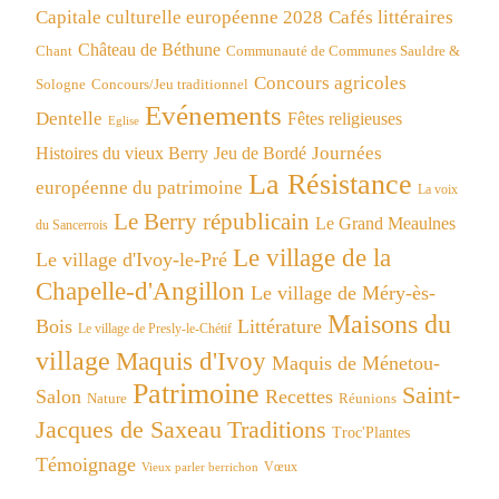
Capitale culturelle européenne 2028
Cafés littéraires
Château de Béthune
Chant
Communauté de Communes Sauldre &
Concours agricoles
Concours/Jeu traditionnel
Sologne
Evénements
Dentelle
Fêtes religieuses
Eglise
Journées
Histoires du vieux Berry
Jeu de Bordé
La Résistance
européenne du patrimoine
La voix
Le Berry républicain
Le Grand Meaulnes
du Sancerrois
Le village de la
Le village d'Ivoy-le-Pré
Chapelle-d'Angillon
Le village de Méry-ès-
Maisons du
Bois
Littérature
Le village de Presly-le-Chétif
village
Maquis d'Ivoy
Maquis de Ménetou-
Patrimoine
Saint-
Salon
Recettes
Réunions
Nature
Jacques de Saxeau
Traditions
Troc'Plantes
Témoignage
Vœux
Vieux parler berrichon