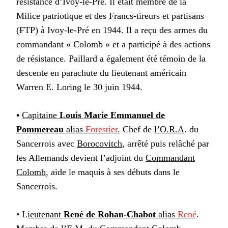
résistance d’Ivoy-le-Pré. Il était membre de la
Milice patriotique et des Francs-tireurs et partisans
(FTP) à Ivoy-le-Pré en 1944. Il a reçu des armes du
commandant « Colomb » et a participé à des actions
de résistance. Paillard a également été témoin de la
descente en parachute du lieutenant américain
Warren E. Loring le 30 juin 1944.
•
Capitaine
Louis Marie Emmanuel de
Pommereau
alias
Forestier
.
Chef de
l’O.R.A
. du
Sancerrois avec
Borocovitch
, arrêté puis relâché par
les Allemands devient l’adjoint du
Commandant
Colomb
, aide le maquis à ses débuts dans le
Sancerrois.
•
L
ieutenant
René de Rohan-Chabot
alias
René
.