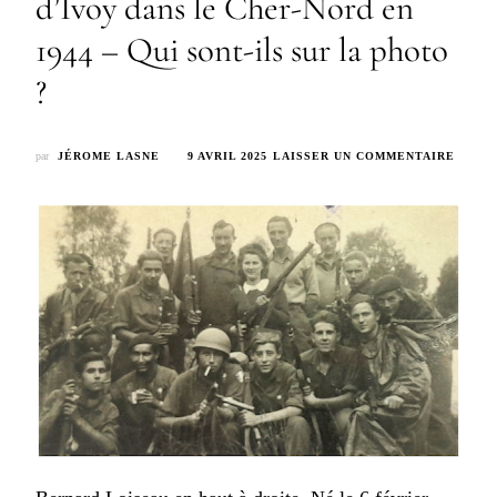
d’Ivoy dans le Cher-Nord en
1944 – Qui sont-ils sur la photo
?
SUR
par
JÉROME LASNE
9 AVRIL 2025
LAISSER UN COMMENTAIRE
2
–
LES
MAQUI
DU
MAQU
D’IVO
DANS
LE
CHER-
NORD
EN
1944
–
QUI
SONT-
ILS