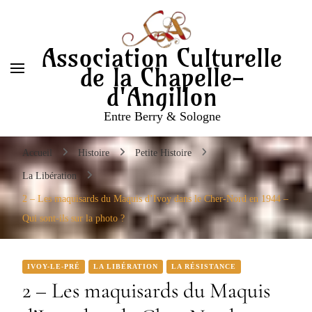
Entre Berry & Sologne
Association Culturelle
de la Chapelle-
d'Angillon
Entre Berry & Sologne
Accueil
Histoire
Petite Histoire
La Libération
2 – Les maquisards du Maquis d’Ivoy dans le Cher-Nord en 1944 –
Qui sont-ils sur la photo ?
IVOY-LE-PRÉ
LA LIBÉRATION
LA RÉSISTANCE
2 – Les maquisards du Maquis