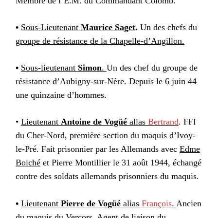
Membre de l’E.M. du Commandant Colomb.
•
Sous-Lieutenant
Maurice Saget
.
Un des chefs du
groupe de résistance de la Chapelle-d’Angillon.
•
Sous-lieutenant
Simon
.
Un des chef du groupe de
résistance d’Aubigny-sur-Nère. Depuis le 6 juin 44
une quinzaine d’hommes.
•
Lieutenant
Antoine de Vogüé
alias
Bertrand
. FFI
du Cher-Nord, première section du maquis d’Ivoy-
le-Pré. Fait prisonnier par les Allemands avec
Edme
Boiché
et Pierre Montillier le 31 août 1944, échangé
contre des soldats allemands prisonniers du maquis.
•
Lieutenant
Pierre de Vogüé
alias
François
.
Ancien
du maquis du Vercors. Agent de liaison du