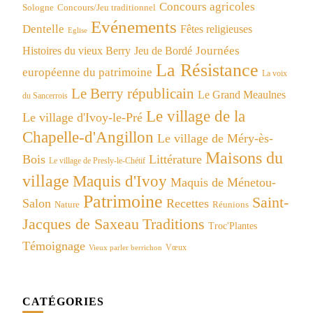
Concours agricoles
Concours/Jeu traditionnel
Sologne
Evénements
Dentelle
Fêtes religieuses
Eglise
Journées
Histoires du vieux Berry
Jeu de Bordé
La Résistance
européenne du patrimoine
La voix
Le Berry républicain
Le Grand Meaulnes
du Sancerrois
Le village de la
Le village d'Ivoy-le-Pré
Chapelle-d'Angillon
Le village de Méry-ès-
Maisons du
Bois
Littérature
Le village de Presly-le-Chétif
village
Maquis d'Ivoy
Maquis de Ménetou-
Patrimoine
Saint-
Salon
Recettes
Réunions
Nature
Jacques de Saxeau
Traditions
Troc'Plantes
Témoignage
Vœux
Vieux parler berrichon
CATÉGORIES