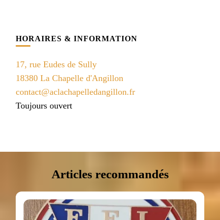
HORAIRES & INFORMATION
17, rue Eudes de Sully
18380 La Chapelle d'Angillon
contact@aclachapelledangillon.fr
Toujours ouvert
Articles recommandés