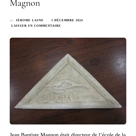
Magnon
par
JÉROME LASNE
1 DÉCEMBRE 2024
SUR
LAISSER UN COMMENTAIRE
JEAN-
BAPTISTE
MAGNON,
CONNU
COMME
LE
COMMANDANT
MAGNON
Jean Baptiste Magnon
était directeur de l’école de la