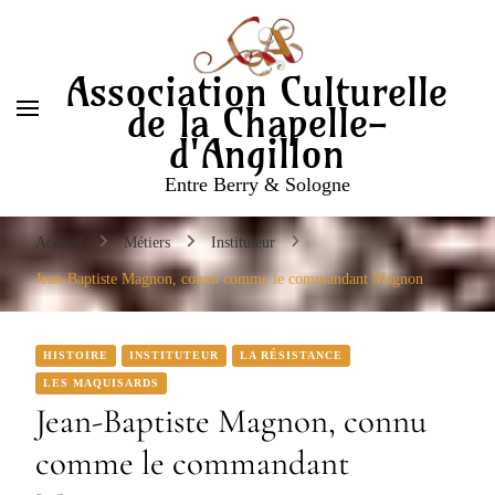
Entre Berry & Sologne
Association Culturelle
de la Chapelle-
d'Angillon
Entre Berry & Sologne
Accueil
Métiers
Instituteur
Jean-Baptiste Magnon, connu comme le commandant Magnon
HISTOIRE
INSTITUTEUR
LA RÉSISTANCE
LES MAQUISARDS
Jean-Baptiste Magnon, connu
comme le commandant