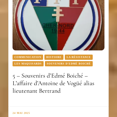
COMMUNICATION
HISTOIRE
LA RÉSISTANCE
LES MAQUISARDS
SOUVENIRS D'EDMÉ BOICHÉ
5 – Souvenirs d’Edmé Boiché –
L’affaire d’Antoine de Vogüé alias
lieutenant Bertrand
24 MAI 2025