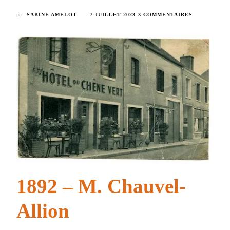
SUR
par
SABINE AMELOT
7 JUILLET 2023
3 COMMENTAIRES
LE
CHÊNE
VERT
–
BAR
–
HÔTEL
–
RESTAURAN
1892 – M. Chauvel-
Allion