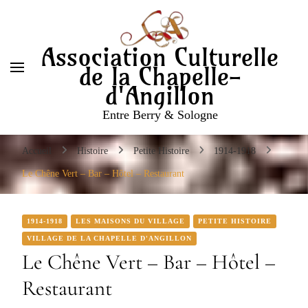
Association Culturelle
de la Chapelle-
d'Angillon
Entre Berry & Sologne
Accueil
Histoire
Petite Histoire
1914-1918
Le Chêne Vert – Bar – Hôtel – Restaurant
1914-1918
LES MAISONS DU VILLAGE
PETITE HISTOIRE
VILLAGE DE LA CHAPELLE D'ANGILLON
Le Chêne Vert – Bar – Hôtel –
Restaurant