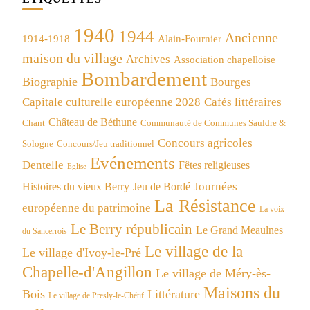
1940
1944
Ancienne
1914-1918
Alain-Fournier
maison du village
Archives
Association chapelloise
Bombardement
Biographie
Bourges
Capitale culturelle européenne 2028
Cafés littéraires
Château de Béthune
Chant
Communauté de Communes Sauldre &
Concours agricoles
Concours/Jeu traditionnel
Sologne
Evénements
Dentelle
Fêtes religieuses
Eglise
Journées
Histoires du vieux Berry
Jeu de Bordé
La Résistance
européenne du patrimoine
La voix
Le Berry républicain
Le Grand Meaulnes
du Sancerrois
Le village de la
Le village d'Ivoy-le-Pré
Chapelle-d'Angillon
Le village de Méry-ès-
Maisons du
Bois
Littérature
Le village de Presly-le-Chétif