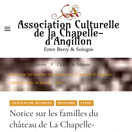
Entre Berry & Sologne
Association Culturelle
de la Chapelle-
d'Angillon
Entre Berry & Sologne
Accueil
Histoire
Château de Béthune
Notice sur les familles du château de La Chapelle-d’Angillon –
Général comte de Barral – 1842
CHÂTEAU DE BÉTHUNE
HISTOIRE
LIVRE
Notice sur les familles du
château de La Chapelle-