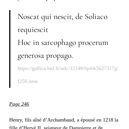
Noscat qui nescit, de Soliaco
requiescit
Hoc in sarcophago procerum
generosa propago.
https://gallica.bnf.fr/ark:/12148/bpt6k5627317g/
f250.item
Page 246
Henry, fils aîné d’Archambaud, a épousé en 1218 la
fille d’Hervé II, seigneur de Dampierre et de