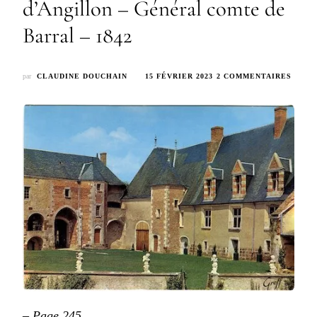
d’Angillon – Général comte de
Barral – 1842
SUR
par
CLAUDINE DOUCHAIN
15 FÉVRIER 2023
2 COMMENTAIRES
NOTI
SUR
LES
FAMI
DU
CHÂT
DE
LA
CHAP
D’AN
–
GÉNÉ
COMT
DE
BARR
–
1842
–
Page 245