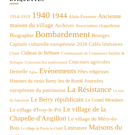
1940
1944
Ancienne
1914-1918
Alain-Fournier
maison du village
Archives
Association chapelloise
Bombardement
Biographie
Bourges
Capitale culturelle européenne 2028
Cafés littéraires
Château de Béthune
Chant
Communauté de Communes Sauldre &
Concours agricoles
Concours/Jeu traditionnel
Sologne
Evénements
Dentelle
Fêtes religieuses
Eglise
Journées
Histoires du vieux Berry
Jeu de Bordé
La Résistance
européenne du patrimoine
La voix
Le Berry républicain
Le Grand Meaulnes
du Sancerrois
Le village de la
Le village d'Ivoy-le-Pré
Chapelle-d'Angillon
Le village de Méry-ès-
Maisons du
Bois
Littérature
Le village de Presly-le-Chétif