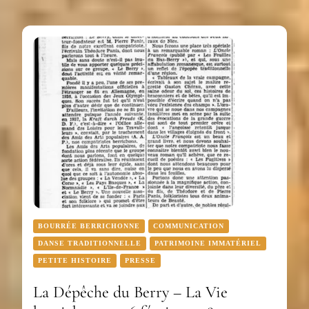
BOURRÉE BERRICHONNE
COMMUNICATION
DANSE TRADITIONNELLE
PATRIMOINE IMMATÉRIEL
PETITE HISTOIRE
PRESSE
La Dépêche du Berry – La Vie