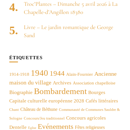
Troc’Plantes – Dimanche 5 avril 2026 à La
Chapelle-d’Angillon 18380
Livre – Le jardin romantique de George
Sand
ÉTIQUETTES
1940
1944
Ancienne
1914-1918
Alain-Fournier
maison du village
Archives
Association chapelloise
Bombardement
Biographie
Bourges
Capitale culturelle européenne 2028
Cafés littéraires
Château de Béthune
Chant
Communauté de Communes Sauldre &
Concours agricoles
Concours/Jeu traditionnel
Sologne
Evénements
Dentelle
Fêtes religieuses
Eglise