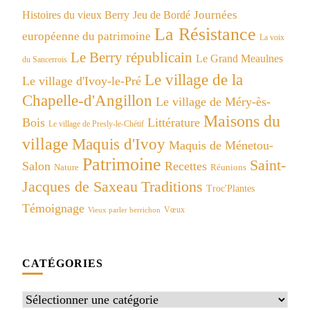
Journées
Histoires du vieux Berry
Jeu de Bordé
La Résistance
européenne du patrimoine
La voix
Le Berry républicain
Le Grand Meaulnes
du Sancerrois
Le village de la
Le village d'Ivoy-le-Pré
Chapelle-d'Angillon
Le village de Méry-ès-
Maisons du
Bois
Littérature
Le village de Presly-le-Chétif
village
Maquis d'Ivoy
Maquis de Ménetou-
Patrimoine
Saint-
Salon
Recettes
Réunions
Nature
Jacques de Saxeau
Traditions
Troc'Plantes
Témoignage
Vœux
Vieux parler berrichon
CATÉGORIES
Catégories