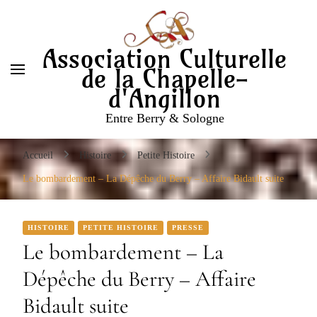
Entre Berry & Sologne
Association Culturelle
de la Chapelle-
d'Angillon
Entre Berry & Sologne
Accueil
Histoire
Petite Histoire
Le bombardement – La Dépêche du Berry – Affaire Bidault suite
HISTOIRE
PETITE HISTOIRE
PRESSE
Le bombardement – La
Dépêche du Berry – Affaire
Bidault suite