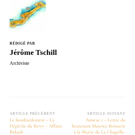
RÉDIGÉ PAR
Jérôme Tschill
Archiviste
Navigation
ARTICLE PRÉCÉDENT
ARTICLE SUIVANT
Le bombardement – La
Annexe 1 – Lettre du
d’article
Dépêche du Berry – Affaire
lieutenant Maurice Boissarie
Bidault
à la Mairie de La Chapelle-