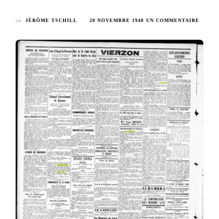
SUR
par
JÉRÔME TSCHILL
28 NOVEMBRE 1940
UN COMMENTAIRE
LE
BOMB
–
LA
DÉPÊ
DU
BERRY
–
AFFAI
BIDAU
SUITE