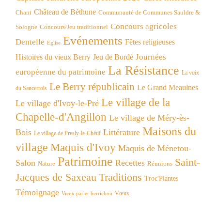
Château de Béthune
Chant
Communauté de Communes Sauldre &
Concours agricoles
Concours/Jeu traditionnel
Sologne
Evénements
Dentelle
Fêtes religieuses
Eglise
Journées
Histoires du vieux Berry
Jeu de Bordé
La Résistance
européenne du patrimoine
La voix
Le Berry républicain
Le Grand Meaulnes
du Sancerrois
Le village de la
Le village d'Ivoy-le-Pré
Chapelle-d'Angillon
Le village de Méry-ès-
Maisons du
Bois
Littérature
Le village de Presly-le-Chétif
village
Maquis d'Ivoy
Maquis de Ménetou-
Patrimoine
Saint-
Salon
Recettes
Réunions
Nature
Jacques de Saxeau
Traditions
Troc'Plantes
Témoignage
Vœux
Vieux parler berrichon