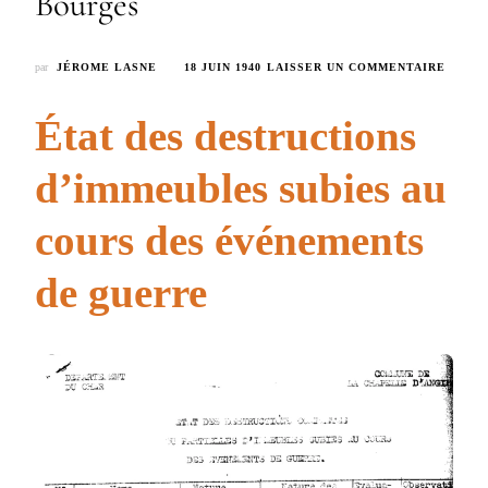
Bourges
SUR
par
JÉROME LASNE
18 JUIN 1940
LAISSER UN COMMENTAIRE
9
–
État des destructions
MAISO
BLINE
–
d’immeubles subies au
ROUT
DE
cours des événements
BOUR
de guerre