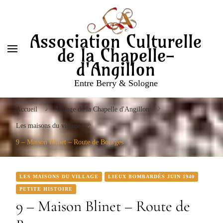
Entre Berry & Sologne
Association Culturelle
de la Chapelle-
d'Angillon
Entre Berry & Sologne
Accueil
Village de la Chapelle d'Angillon
Les maisons du village
9 – Maison Blinet – Route de Bourges
LES MAISONS DU VILLAGE
LIEUX BOMBARDÉS JUIN 1940
PETITE HISTOIRE
9 – Maison Blinet – Route de