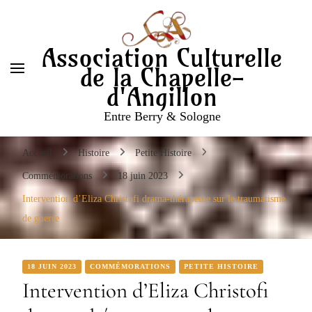
Entre Berry & Sologne
Association Culturelle
de la Chapelle-
d'Angillon
Entre Berry & Sologne
Accueil
Histoire
Petite Histoire
Commémorations
18 juin 2023
Intervention d’Eliza Christofi drama-thérapeute sur le traumatisme
de guerre
18 JUIN 2023
COMMÉMORATIONS
PETITE HISTOIRE
Intervention d’Eliza Christofi