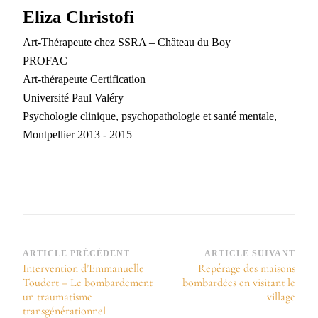
Eliza Christofi
Art-Thérapeute chez SSRA – Château du Boy
PROFAC
Art-thérapeute Certification
Université Paul Valéry
Psychologie clinique, psychopathologie et santé mentale,
Montpellier 2013 - 2015
Navigation
ARTICLE PRÉCÉDENT
ARTICLE SUIVANT
Intervention d’Emmanuelle
Repérage des maisons
d’article
Toudert – Le bombardement
bombardées en visitant le
un traumatisme
village
transgénérationnel