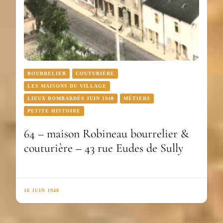
BOURRELIER
COUTURIÈRE
LES MAISONS DU VILLAGE
LIEUX BOMBARDÉS JUIN 1940
MÉTIERS
PETITE HISTOIRE
64 – maison Robineau bourrelier &
couturière – 43 rue Eudes de Sully
18 JUIN 1940