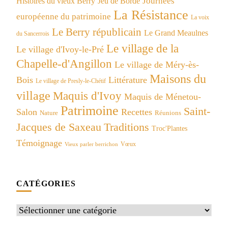
Journées
Histoires du vieux Berry
Jeu de Bordé
La Résistance
européenne du patrimoine
La voix
Le Berry républicain
Le Grand Meaulnes
du Sancerrois
Le village de la
Le village d'Ivoy-le-Pré
Chapelle-d'Angillon
Le village de Méry-ès-
Maisons du
Bois
Littérature
Le village de Presly-le-Chétif
village
Maquis d'Ivoy
Maquis de Ménetou-
Patrimoine
Saint-
Salon
Recettes
Réunions
Nature
Jacques de Saxeau
Traditions
Troc'Plantes
Témoignage
Vœux
Vieux parler berrichon
CATÉGORIES
Catégories