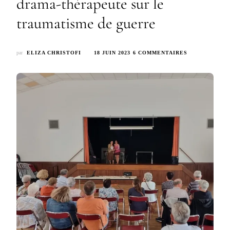
drama-thérapeute sur le
traumatisme de guerre
SUR
par
ELIZA CHRISTOFI
18 JUIN 2023
6 COMMENTAIRES
INTERVENTIO
D’ELIZA
CHRISTOFI
DRAMA-
THÉRAPEUTE
SUR
LE
TRAUMATISM
DE
GUERRE