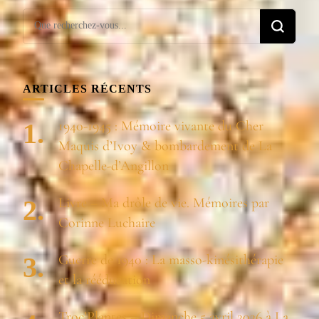
Vous
recherchiez
quelque
chose ?
ARTICLES RÉCENTS
1940-1945 : Mémoire vivante du Cher
Maquis d’Ivoy & bombardement de La
Chapelle-d’Angillon
Livre – Ma drôle de vie. Mémoires par
Corinne Luchaire
Guerre de 1940 : La masso-kinésithérapie
et la rééducation
Troc’Plantes – Dimanche 5 avril 2026 à La