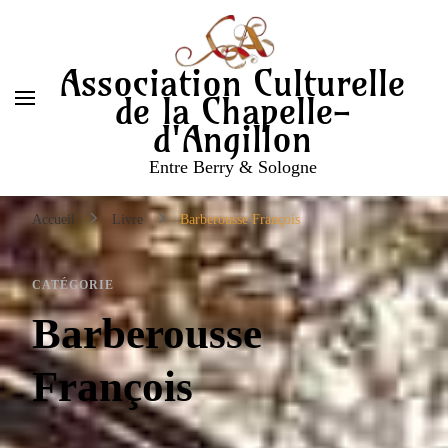
Association Culturelle
de la Chapelle-
d'Angillon
Entre Berry & Sologne
Accueil
Livre
Barberousse François
CATÉGORIE
Barberousse
François