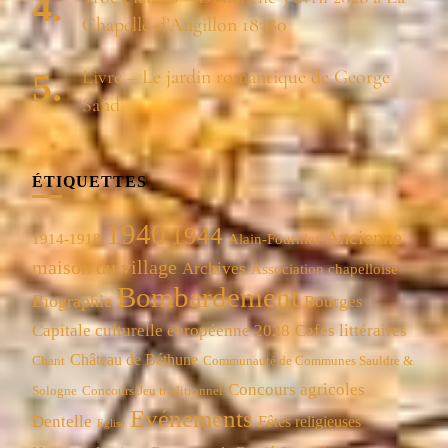
Chapelle-d’Angillon 18380
Livre – Le jardin romantique de George
Sand
ÉTIQUETTES
1940
1944
Ancienne
1914-1918
Alain-Fournier
maison du village
Archives
Association chapelloise
Bombardement
Biographie
Bourges
Capitale culturelle européenne 2028
Cafés littéraires
Château de Béthune
Chant
Communauté de Communes Sauldre &
Concours agricoles
Concours/Jeu traditionnel
Sologne
Evénements
Dentelle
Fêtes religieuses
Eglise