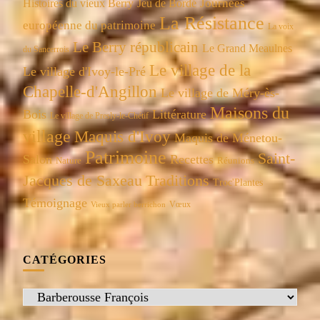
Journées
Histoires du vieux Berry
Jeu de Bordé
La Résistance
européenne du patrimoine
La voix
Le Berry républicain
Le Grand Meaulnes
du Sancerrois
Le village de la
Le village d'Ivoy-le-Pré
Chapelle-d'Angillon
Le village de Méry-ès-
Maisons du
Bois
Littérature
Le village de Presly-le-Chétif
village
Maquis d'Ivoy
Maquis de Ménetou-
Patrimoine
Saint-
Salon
Recettes
Réunions
Nature
Jacques de Saxeau
Traditions
Troc'Plantes
Témoignage
Vœux
Vieux parler berrichon
CATÉGORIES
Catégories