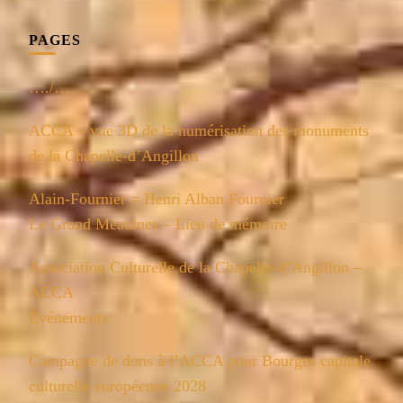
PAGES
…./…
ACCA – vue 3D de la numérisation des monuments
de la Chapelle-d’Angillon
Alain-Fournier = Henri Alban Fournier
Le Grand Meaulnes – Lieu de mémoire
Association Culturelle de la Chapelle-d’Angillon –
ACCA
Événements
Campagne de dons à l’ACCA pour Bourges capitale
culturelle européenne 2028