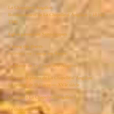
La Chapelle-d’Angillon
Bombardement de La Chapelle-d’Angillon – 18 juin
1940
Église paroissiale Saint-Jacques
L’étang des Barres
Activités sur l’étang des Barres
La Mairie de La Chapelle-d’Angillon
Les rues & places de La Chapelle-d’Angillon
Le prieuré de St Fiacre — XVIe siècle
Où loger à La Chapelle-d’Angillon ?
Le château de Béthune