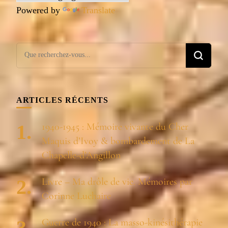
Powered by
Translate
Vous
recherchiez
quelque
chose ?
ARTICLES RÉCENTS
1940-1945 : Mémoire vivante du Cher
Maquis d’Ivoy & bombardement de La
Chapelle-d’Angillon
Livre – Ma drôle de vie. Mémoires par
Corinne Luchaire
Guerre de 1940 : La masso-kinésithérapie