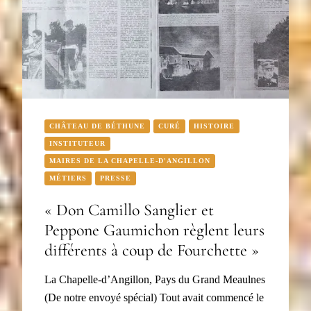
CHÂTEAU DE BÉTHUNE
CURÉ
HISTOIRE
INSTITUTEUR
MAIRES DE LA CHAPELLE-D'ANGILLON
MÉTIERS
PRESSE
« Don Camillo Sanglier et
Peppone Gaumichon règlent leurs
différents à coup de Fourchette »
La Chapelle-d’Angillon, Pays du Grand Meaulnes
(De notre envoyé spécial) Tout avait commencé le