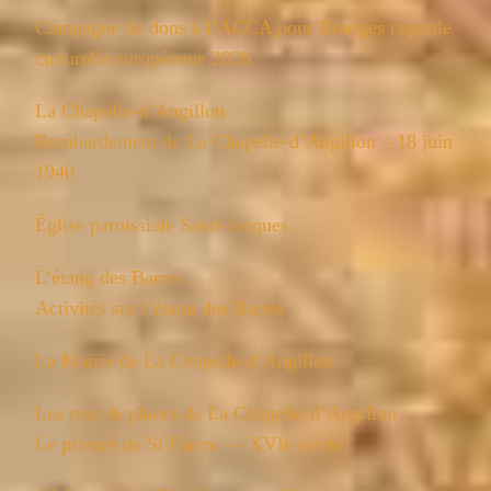
Campagne de dons à l’ACCA pour Bourges capitale
culturelle européenne 2028
La Chapelle-d’Angillon
Bombardement de La Chapelle-d’Angillon – 18 juin
1940
Église paroissiale Saint-Jacques
L’étang des Barres
Activités sur l’étang des Barres
La Mairie de La Chapelle-d’Angillon
Les rues & places de La Chapelle-d’Angillon
Le prieuré de St Fiacre — XVIe siècle