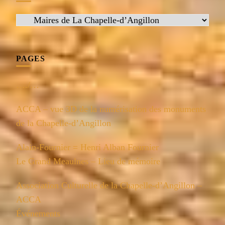
Catégories
PAGES
…./…
ACCA – vue 3D de la numérisation des monuments
de la Chapelle-d’Angillon
Alain-Fournier = Henri Alban Fournier
Le Grand Meaulnes – Lieu de mémoire
Association Culturelle de la Chapelle-d’Angillon –
ACCA
Événements