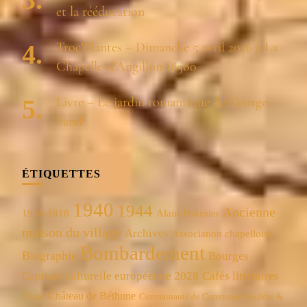
et la rééducation
Troc’Plantes – Dimanche 5 avril 2026 à La
Chapelle-d’Angillon 18380
Livre – Le jardin romantique de George
Sand
ÉTIQUETTES
1940
1944
Ancienne
1914-1918
Alain-Fournier
maison du village
Archives
Association chapelloise
Bombardement
Biographie
Bourges
Capitale culturelle européenne 2028
Cafés littéraires
Château de Béthune
Chant
Communauté de Communes Sauldre &