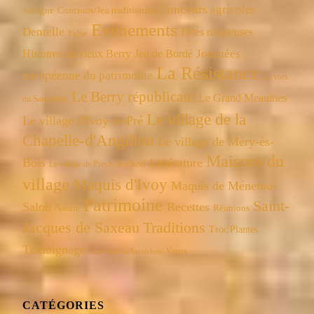
Concours agricoles
Concours/Jeu traditionnel
Sologne
Evénements
Dentelle
Fêtes religieuses
Eglise
Journées
Histoires du vieux Berry
Jeu de Bordé
La Résistance
européenne du patrimoine
La voix
Le Berry républicain
Le Grand Meaulnes
du Sancerrois
Le village de la
Le village d'Ivoy-le-Pré
Chapelle-d'Angillon
Le village de Méry-ès-
Maisons du
Bois
Littérature
Le village de Presly-le-Chétif
village
Maquis d'Ivoy
Maquis de Ménetou-
Patrimoine
Saint-
Salon
Recettes
Réunions
Nature
Jacques de Saxeau
Traditions
Troc'Plantes
Témoignage
Vœux
Vieux parler berrichon
CATÉGORIES