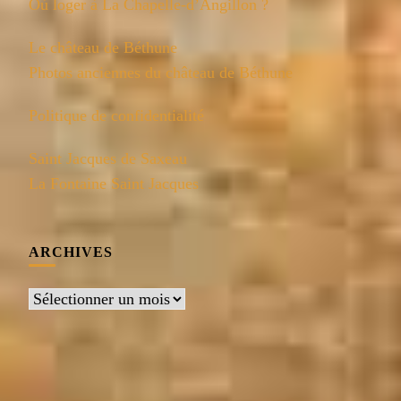
Où loger à La Chapelle-d’Angillon ?
Le château de Béthune
Photos anciennes du château de Béthune
Politique de confidentialité
Saint Jacques de Saxeau
La Fontaine Saint Jacques
ARCHIVES
Archives