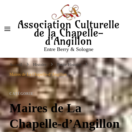
Association Culturelle
de la Chapelle-
d'Angillon
Entre Berry & Sologne
Accueil
Histoire
Petite Histoire
Maires de La Chapelle-d’Angillon
CATÉGORIE
Maires de La
Chapelle-d’Angillon