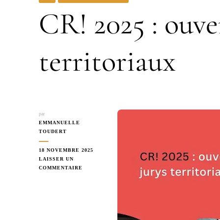
CR! 2025 : ouve
territoriaux
par
EMMANUELLE
TOUDERT
18 NOVEMBRE 2025
LAISSER UN
SUR
COMMENTAIRE
CR!
2025
:
OUVERTURE
DES