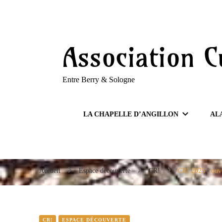
Entre Berry & Sologne
Association C
Entre Berry & Sologne
LA CHAPELLE D’ANGILLON
AL
Accueil
Espace découverte
CR!
CR! 2025 : ouve
CR!
ESPACE DÉCOUVERTE