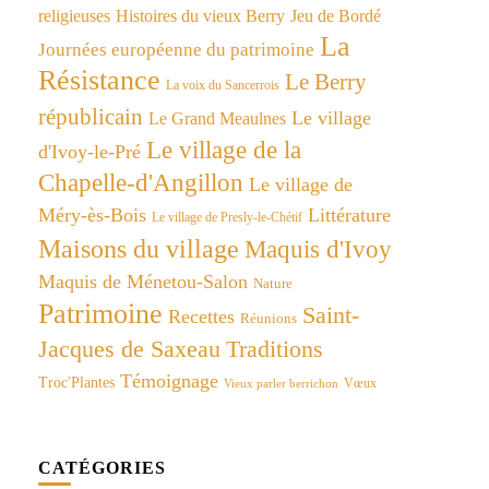
religieuses
Histoires du vieux Berry
Jeu de Bordé
La
Journées européenne du patrimoine
Résistance
Le Berry
La voix du Sancerrois
républicain
Le village
Le Grand Meaulnes
Le village de la
d'Ivoy-le-Pré
Chapelle-d'Angillon
Le village de
Méry-ès-Bois
Littérature
Le village de Presly-le-Chétif
Maisons du village
Maquis d'Ivoy
Maquis de Ménetou-Salon
Nature
Patrimoine
Saint-
Recettes
Réunions
Jacques de Saxeau
Traditions
Témoignage
Troc'Plantes
Vœux
Vieux parler berrichon
CATÉGORIES