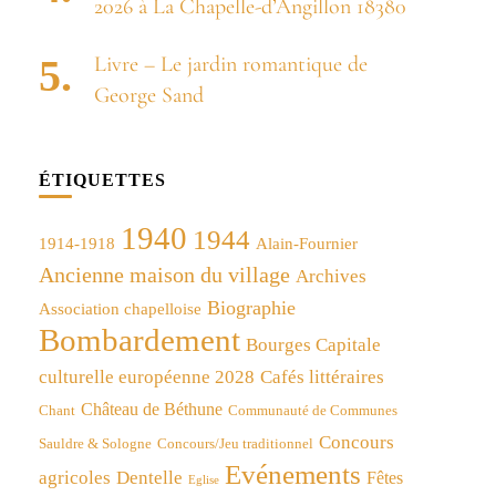
2026 à La Chapelle-d’Angillon 18380
Livre – Le jardin romantique de
George Sand
ÉTIQUETTES
1940
1944
1914-1918
Alain-Fournier
Ancienne maison du village
Archives
Biographie
Association chapelloise
Bombardement
Bourges Capitale
culturelle européenne 2028
Cafés littéraires
Château de Béthune
Chant
Communauté de Communes
Concours
Concours/Jeu traditionnel
Sauldre & Sologne
Evénements
agricoles
Dentelle
Fêtes
Eglise