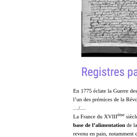
CHAPELLE-
D’ANGILLON
EN
1770
En 1775 éclate la Guerre de
l’un des prémices de la Révo
…/…
ème
La France du XVIII
siècl
base de l’alimentation
de la
revenu en pain, notamment c