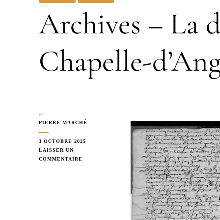
Archives – La di
Chapelle-d’Ang
par
PIERRE MARCHÉ
3 OCTOBRE 2025
LAISSER UN
SUR
COMMENTAIRE
ARCHIVES
–
LA
DISETTE
À
LA