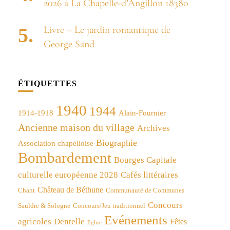
2026 à La Chapelle-d’Angillon 18380
Livre – Le jardin romantique de
George Sand
ÉTIQUETTES
1940
1944
1914-1918
Alain-Fournier
Ancienne maison du village
Archives
Biographie
Association chapelloise
Bombardement
Bourges Capitale
culturelle européenne 2028
Cafés littéraires
Château de Béthune
Chant
Communauté de Communes
Concours
Concours/Jeu traditionnel
Sauldre & Sologne
Evénements
agricoles
Dentelle
Fêtes
Eglise