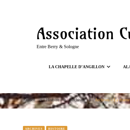
Entre Berry & Sologne
Association C
Entre Berry & Sologne
LA CHAPELLE D’ANGILLON
AL
Accueil
Histoire
Archives
Archives – La disett
ARCHIVES
HISTOIRE