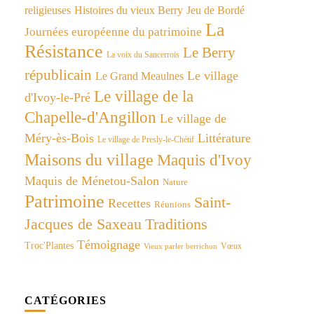
religieuses
Histoires du vieux Berry
Jeu de Bordé
La
Journées européenne du patrimoine
Résistance
Le Berry
La voix du Sancerrois
républicain
Le village
Le Grand Meaulnes
Le village de la
d'Ivoy-le-Pré
Chapelle-d'Angillon
Le village de
Méry-ès-Bois
Littérature
Le village de Presly-le-Chétif
Maisons du village
Maquis d'Ivoy
Maquis de Ménetou-Salon
Nature
Patrimoine
Saint-
Recettes
Réunions
Jacques de Saxeau
Traditions
Témoignage
Troc'Plantes
Vœux
Vieux parler berrichon
CATÉGORIES