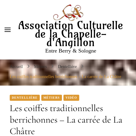
Entre Berry & Sologne
Association Culturelle
de la Chapelle-
d'Angillon
Entre Berry & Sologne
Accueil
Métiers
Dentellière
Les coiffes traditionnelles berrichonnes – La carrée de La Châtre
DENTELLIÈRE
MÉTIERS
VIDÉO
Les coiffes traditionnelles
berrichonnes – La carrée de La
Châtre