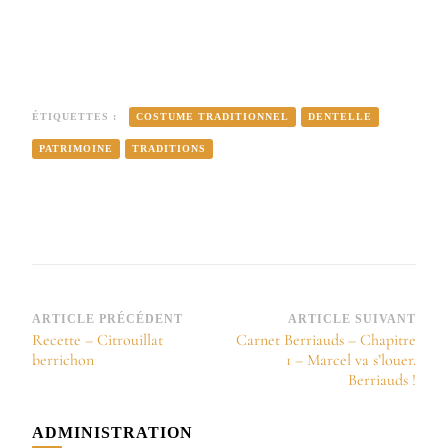
ÉTIQUETTES :
COSTUME TRADITIONNEL
DENTELLE
PATRIMOINE
TRADITIONS
Navigation
ARTICLE PRÉCÉDENT
ARTICLE SUIVANT
Recette – Citrouillat
Carnet Berriauds – Chapitre
d’article
berrichon
1 – Marcel va s’louer.
Berriauds !
ADMINISTRATION