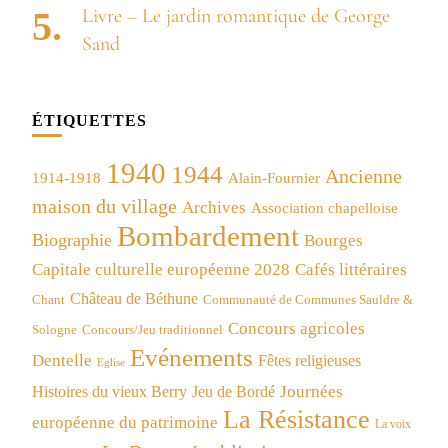
Livre – Le jardin romantique de George
Sand
ÉTIQUETTES
1940
1944
Ancienne
1914-1918
Alain-Fournier
maison du village
Archives
Association chapelloise
Bombardement
Biographie
Bourges
Capitale culturelle européenne 2028
Cafés littéraires
Château de Béthune
Chant
Communauté de Communes Sauldre &
Concours agricoles
Concours/Jeu traditionnel
Sologne
Evénements
Dentelle
Fêtes religieuses
Eglise
Journées
Histoires du vieux Berry
Jeu de Bordé
La Résistance
européenne du patrimoine
La voix