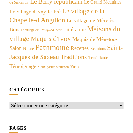
Le Berry républicain
Le Grand Meaulnes
du Sancerrois
Le village de la
Le village d'Ivoy-le-Pré
Chapelle-d'Angillon
Le village de Méry-ès-
Maisons du
Bois
Littérature
Le village de Presly-le-Chétif
village
Maquis d'Ivoy
Maquis de Ménetou-
Patrimoine
Saint-
Salon
Recettes
Réunions
Nature
Jacques de Saxeau
Traditions
Troc'Plantes
Témoignage
Vœux
Vieux parler berrichon
CATÉGORIES
Catégories
PAGES