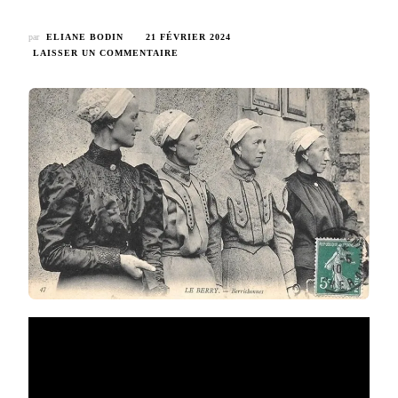
par
ELIANE BODIN
21 FÉVRIER 2024
SUR
LAISSER UN COMMENTAIRE
LES
COIFFES
TRADITIONNELLES
BERRICHONNES
–
LA
CARRÉE
DE
LA
CHÂTRE