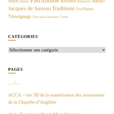
Patrimoine
Saint-
Salon
Recettes
Réunions
Nature
Jacques de Saxeau
Traditions
Troc'Plantes
Témoignage
Vœux
Vieux parler berrichon
CATÉGORIES
Catégories
PAGES
…./…
ACCA – vue 3D de la numérisation des monuments
de la Chapelle-d’Angillon