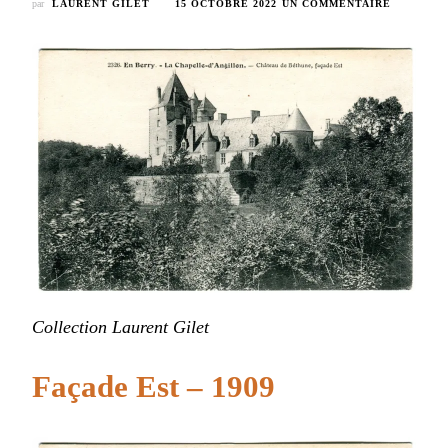
SUR
par
LAURENT GILET
15 OCTOBRE 2022
UN COMMENTAIRE
CHÂTEAU
DE
BÉTHUNE
–
FAÇADE
EST
Collection Laurent Gilet
Façade Est – 1909