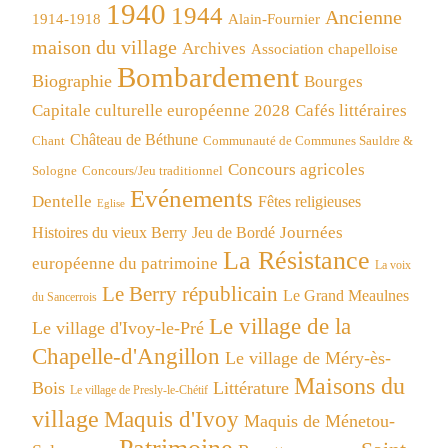
1940
1944
Ancienne
1914-1918
Alain-Fournier
maison du village
Archives
Association chapelloise
Bombardement
Biographie
Bourges
Capitale culturelle européenne 2028
Cafés littéraires
Château de Béthune
Chant
Communauté de Communes Sauldre &
Concours agricoles
Concours/Jeu traditionnel
Sologne
Evénements
Dentelle
Fêtes religieuses
Eglise
Journées
Histoires du vieux Berry
Jeu de Bordé
La Résistance
européenne du patrimoine
La voix
Le Berry républicain
Le Grand Meaulnes
du Sancerrois
Le village de la
Le village d'Ivoy-le-Pré
Chapelle-d'Angillon
Le village de Méry-ès-
Maisons du
Bois
Littérature
Le village de Presly-le-Chétif
village
Maquis d'Ivoy
Maquis de Ménetou-