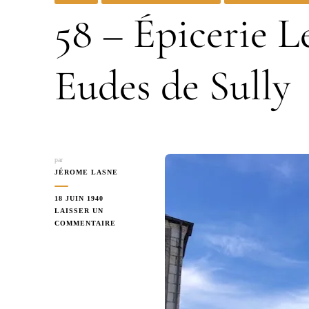
58 – Épicerie Le
Eudes de Sully
par
JÉROME LASNE
18 JUIN 1940
LAISSER UN
SUR
COMMENTAIRE
58
–
ÉPICERIE
LÉGER
–
44