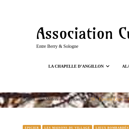
Entre Berry & Sologne
Association C
Entre Berry & Sologne
LA CHAPELLE D’ANGILLON
AL
Accueil
Métiers
Epicier
58 – Épicerie Léger – 
EPICIER
LES MAISONS DU VILLAGE
LIEUX BOMBARDÉS 