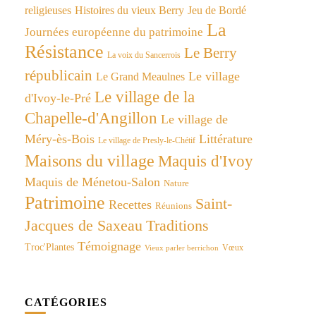
religieuses
Histoires du vieux Berry
Jeu de Bordé
La
Journées européenne du patrimoine
Résistance
Le Berry
La voix du Sancerrois
républicain
Le village
Le Grand Meaulnes
Le village de la
d'Ivoy-le-Pré
Chapelle-d'Angillon
Le village de
Méry-ès-Bois
Littérature
Le village de Presly-le-Chétif
Maisons du village
Maquis d'Ivoy
Maquis de Ménetou-Salon
Nature
Patrimoine
Saint-
Recettes
Réunions
Jacques de Saxeau
Traditions
Témoignage
Troc'Plantes
Vœux
Vieux parler berrichon
CATÉGORIES