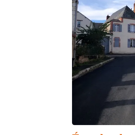
RUE
EUDES
DE
SULLY