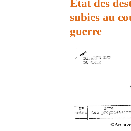
État des des
subies au co
guerre
©
Archive