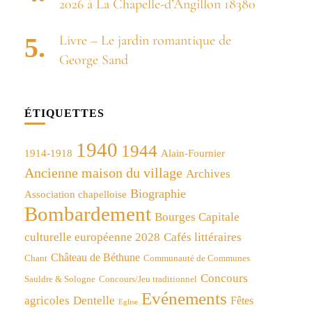
2026 à La Chapelle-d’Angillon 18380
Livre – Le jardin romantique de
George Sand
ÉTIQUETTES
1940
1944
1914-1918
Alain-Fournier
Ancienne maison du village
Archives
Biographie
Association chapelloise
Bombardement
Bourges Capitale
culturelle européenne 2028
Cafés littéraires
Château de Béthune
Chant
Communauté de Communes
Concours
Concours/Jeu traditionnel
Sauldre & Sologne
Evénements
agricoles
Dentelle
Fêtes
Eglise