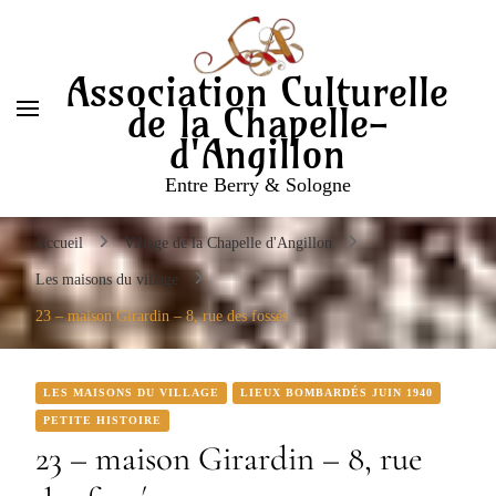
Entre Berry & Sologne
Association Culturelle
de la Chapelle-
d'Angillon
Entre Berry & Sologne
Accueil
Village de la Chapelle d'Angillon
Les maisons du village
23 – maison Girardin – 8, rue des fossés
LES MAISONS DU VILLAGE
LIEUX BOMBARDÉS JUIN 1940
PETITE HISTOIRE
23 – maison Girardin – 8, rue