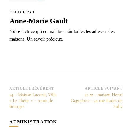
RÉDIGÉ PAR
Anne-Marie Gault
Notre factrice qui connaît bien sûr toutes les adresses des
maisons. Un savoir précieux.
Navigation
ARTICLE PRÉCÉDENT
ARTICLE SUIVANT
24 – Maison Lacord, Villa
21-22 – maison Henri
d’article
« Le chêne » – route de
Gagnières – 34 rue Eudes de
Bourges
Sully
ADMINISTRATION