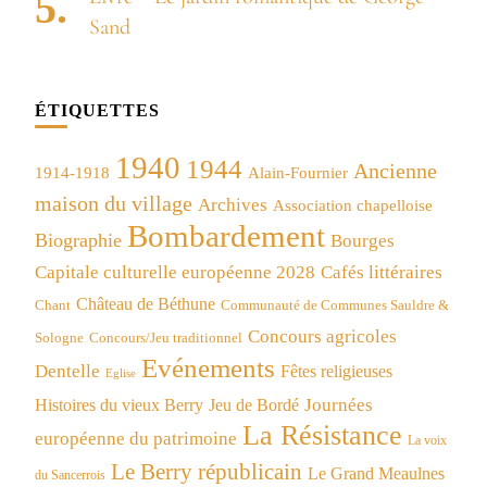
Sand
ÉTIQUETTES
1940
1944
Ancienne
1914-1918
Alain-Fournier
maison du village
Archives
Association chapelloise
Bombardement
Biographie
Bourges
Capitale culturelle européenne 2028
Cafés littéraires
Château de Béthune
Chant
Communauté de Communes Sauldre &
Concours agricoles
Concours/Jeu traditionnel
Sologne
Evénements
Dentelle
Fêtes religieuses
Eglise
Journées
Histoires du vieux Berry
Jeu de Bordé
La Résistance
européenne du patrimoine
La voix
Le Berry républicain
Le Grand Meaulnes
du Sancerrois