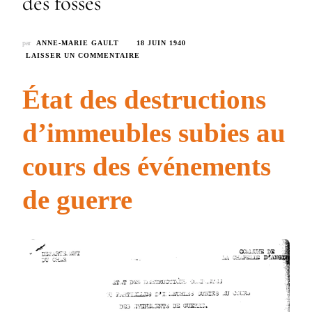
des fossés
par
ANNE-MARIE GAULT
18 JUIN 1940
SUR
LAISSER UN COMMENTAIRE
23
–
État des destructions
MAISON
GIRARDIN
–
d’immeubles subies au
8,
RUE
cours des événements
DES
FOSSÉS
de guerre