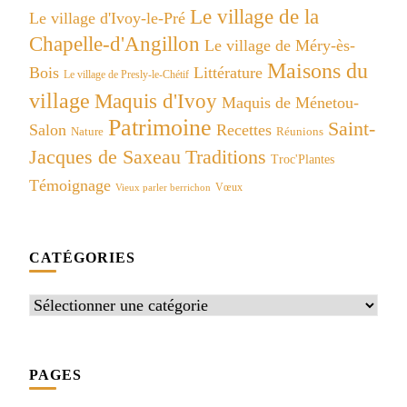
Le village de la
Le village d'Ivoy-le-Pré
Chapelle-d'Angillon
Le village de Méry-ès-
Maisons du
Bois
Littérature
Le village de Presly-le-Chétif
village
Maquis d'Ivoy
Maquis de Ménetou-
Patrimoine
Saint-
Salon
Recettes
Réunions
Nature
Jacques de Saxeau
Traditions
Troc'Plantes
Témoignage
Vœux
Vieux parler berrichon
CATÉGORIES
Catégories
PAGES