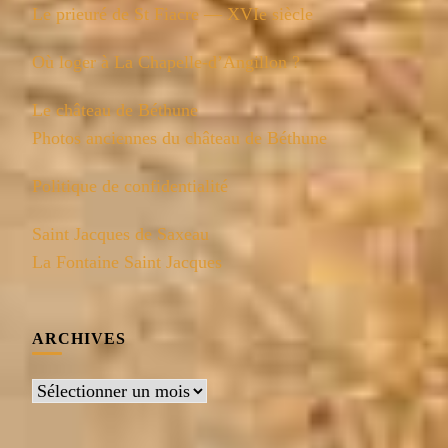
Le prieuré de St Fiacre — XVIe siècle
Où loger à La Chapelle-d’Angillon ?
Le château de Béthune
Photos anciennes du château de Béthune
Politique de confidentialité
Saint Jacques de Saxeau
La Fontaine Saint Jacques
ARCHIVES
Archives