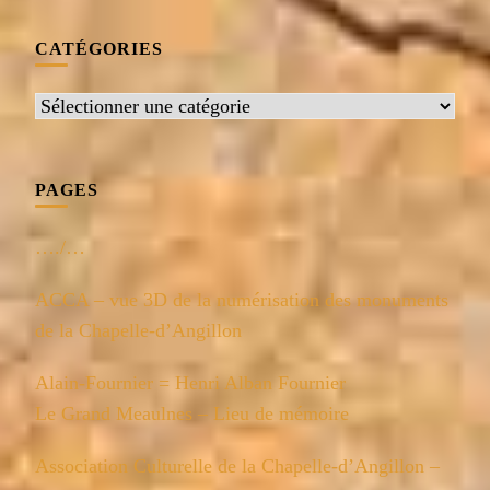
CATÉGORIES
Catégories
PAGES
…./…
ACCA – vue 3D de la numérisation des monuments
de la Chapelle-d’Angillon
Alain-Fournier = Henri Alban Fournier
Le Grand Meaulnes – Lieu de mémoire
Association Culturelle de la Chapelle-d’Angillon –