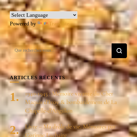
Powered by
Translate
Vous
recherchiez
quelque
chose ?
ARTICLES RÉCENTS
1940-1945 : Mémoire vivante du Cher
Maquis d’Ivoy & bombardement de La
Chapelle-d’Angillon
Livre – Ma drôle de vie. Mémoires par
Corinne Luchaire