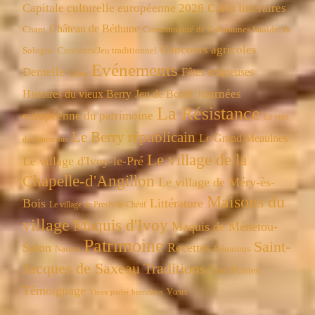
Capitale culturelle européenne 2028
Cafés littéraires
Château de Béthune
Chant
Communauté de Communes Sauldre &
Concours agricoles
Concours/Jeu traditionnel
Sologne
Evénements
Dentelle
Fêtes religieuses
Eglise
Journées
Histoires du vieux Berry
Jeu de Bordé
La Résistance
européenne du patrimoine
La voix
Le Berry républicain
Le Grand Meaulnes
du Sancerrois
Le village de la
Le village d'Ivoy-le-Pré
Chapelle-d'Angillon
Le village de Méry-ès-
Maisons du
Bois
Littérature
Le village de Presly-le-Chétif
village
Maquis d'Ivoy
Maquis de Ménetou-
Patrimoine
Saint-
Salon
Recettes
Réunions
Nature
Jacques de Saxeau
Traditions
Troc'Plantes
Témoignage
Vœux
Vieux parler berrichon