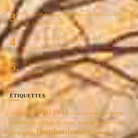
Guerre de 1940 : La masso-kinésithérapie
et la rééducation
Troc’Plantes – Dimanche 5 avril 2026 à La
Chapelle-d’Angillon 18380
Livre – Le jardin romantique de George
Sand
ÉTIQUETTES
1940
1944
Ancienne
1914-1918
Alain-Fournier
maison du village
Archives
Association chapelloise
Bombardement
Biographie
Bourges