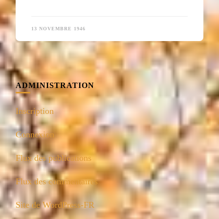
13 NOVEMBRE 1946
ADMINISTRATION
Inscription
Connexion
Flux des publications
Flux des commentaires
Site de WordPress-FR