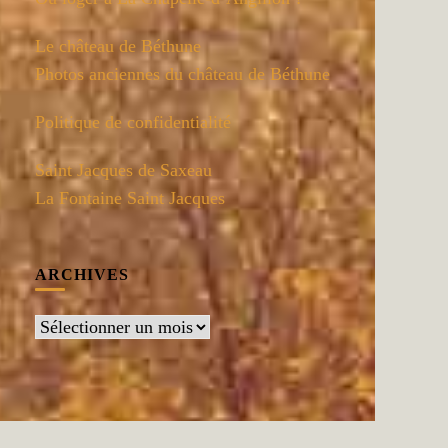
Le château de Béthune
Photos anciennes du château de Béthune
Politique de confidentialité
Saint Jacques de Saxeau
La Fontaine Saint Jacques
ARCHIVES
Archives