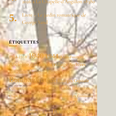
2026 à La Chapelle-d’Angillon 18380
Livre – Le jardin romantique de
George Sand
ÉTIQUETTES
1940
1944
1914-1918
Alain-Fournier
Ancienne maison du village
Archives
Biographie
Association chapelloise
Bombardement
Bourges Capitale
culturelle européenne 2028
Cafés littéraires
Château de Béthune
Chant
Communauté de Communes
Concours
Concours/Jeu traditionnel
Sauldre & Sologne
Evénements
agricoles
Dentelle
Fêtes
Eglise