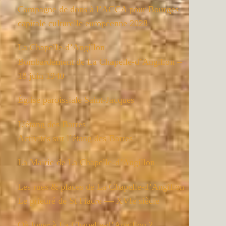
Campagne de dons à l’ACCA pour Bourges
capitale culturelle européenne 2028
La Chapelle-d’Angillon
Bombardement de La Chapelle-d’Angillon –
18 juin 1940
Église paroissiale Saint-Jacques
L’étang des Barres
Activités sur l’étang des Barres
La Mairie de La Chapelle-d’Angillon
Les rues & places de La Chapelle-d’Angillon
Le prieuré de St Fiacre — XVIe siècle
Où loger à La Chapelle-d’Angillon ?