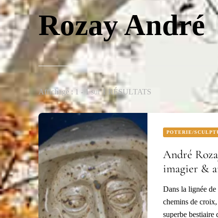
Rozay André
Affichage : 1 - 1 sur 1 RÉSULTATS
POTERIE/SCULPT
André Rozay
imagier & a
Dans la lignée de 
chemins de croix, 
superbe bestiaire 