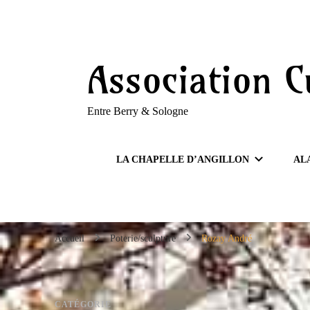
Association C
Entre Berry & Sologne
LA CHAPELLE D’ANGILLON
AL
Accueil
Poterie/sculpture
Rozay André
CATÉGORIE