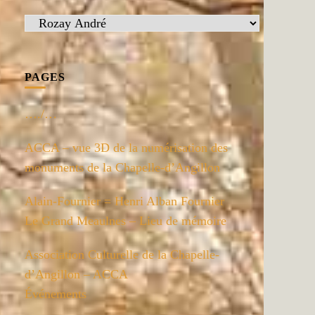
Catégories
PAGES
…./…
ACCA – vue 3D de la numérisation des
monuments de la Chapelle-d’Angillon
Alain-Fournier = Henri Alban Fournier
Le Grand Meaulnes – Lieu de mémoire
Association Culturelle de la Chapelle-
d’Angillon – ACCA
Événements