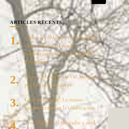
recherchiez
quelque
chose ?
ARTICLES RÉCENTS
1940-1945 : Mémoire vivante du
Cher Maquis d’Ivoy &
bombardement de La Chapelle-
d’Angillon
Livre – Ma drôle de vie. Mémoires
par Corinne Luchaire
Guerre de 1940 : La masso-
kinésithérapie et la rééducation
Troc’Plantes – Dimanche 5 avril