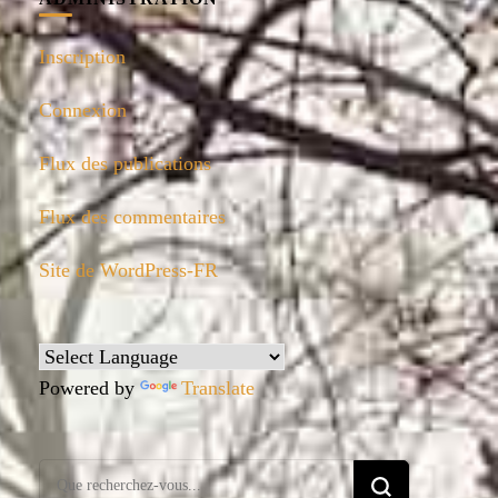
Inscription
Connexion
Flux des publications
Flux des commentaires
Site de WordPress-FR
Powered by
Translate
Vous