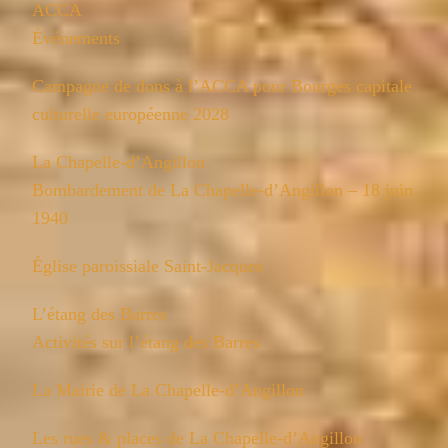
ACCA
Événements
Campagne de dons à l’ACCA pour Bourges capitale
culturelle européenne 2028
La Chapelle-d’Angillon
Bombardement de La Chapelle-d’Angillon – 18 juin
1940
Église paroissiale Saint-Jacques
L’étang des Barres
Activités sur l’étang des Barres
La Mairie de La Chapelle-d’Angillon
Les rues & places de La Chapelle-d’Angillon