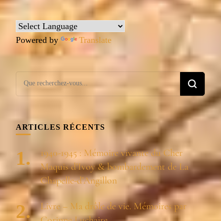
Powered by
Translate
Vous
recherchiez
quelque
chose ?
ARTICLES RÉCENTS
1940-1945 : Mémoire vivante du Cher
Maquis d’Ivoy & bombardement de La
Chapelle-d’Angillon
Livre – Ma drôle de vie. Mémoires par
Corinne Luchaire