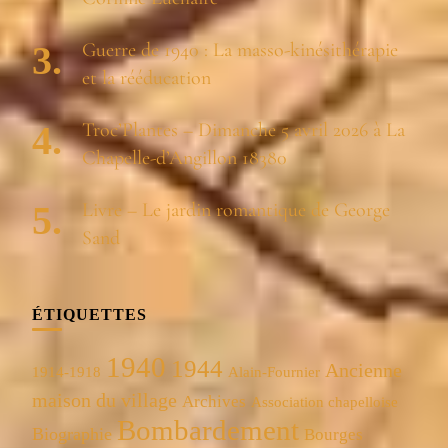
Guerre de 1940 : La masso-kinésithérapie
et la rééducation
Troc’Plantes – Dimanche 5 avril 2026 à La
Chapelle-d’Angillon 18380
Livre – Le jardin romantique de George
Sand
ÉTIQUETTES
1940
1944
Ancienne
1914-1918
Alain-Fournier
maison du village
Archives
Association chapelloise
Bombardement
Biographie
Bourges