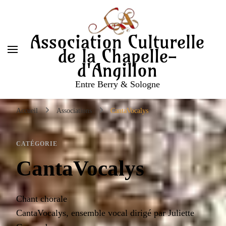
Association Culturelle
de la Chapelle-
d'Angillon
Entre Berry & Sologne
Accueil
Associations
CantaVocalys
CATÉGORIE
CantaVocalys
Chant chorale
CantaVocalys, ensemble vocal dirigé par Juliette