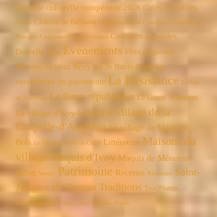
Capitale culturelle européenne 2028
Cafés littéraires
Château de Béthune
Chant
Communauté de Communes Sauldre &
Concours agricoles
Concours/Jeu traditionnel
Sologne
Evénements
Dentelle
Fêtes religieuses
Eglise
Journées
Histoires du vieux Berry
Jeu de Bordé
La Résistance
européenne du patrimoine
La voix
Le Berry républicain
Le Grand Meaulnes
du Sancerrois
Le village de la
Le village d'Ivoy-le-Pré
Chapelle-d'Angillon
Le village de Méry-ès-
Maisons du
Bois
Littérature
Le village de Presly-le-Chétif
village
Maquis d'Ivoy
Maquis de Ménetou-
Patrimoine
Saint-
Salon
Recettes
Réunions
Nature
Jacques de Saxeau
Traditions
Troc'Plantes
Témoignage
Vœux
Vieux parler berrichon