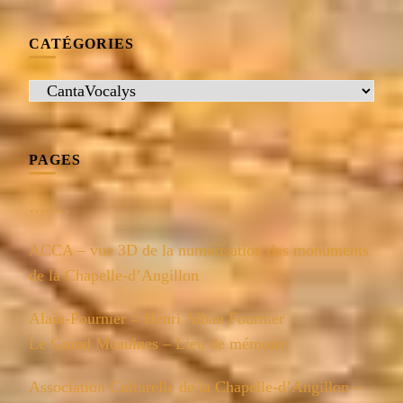
CATÉGORIES
Catégories
PAGES
…./…
ACCA – vue 3D de la numérisation des monuments
de la Chapelle-d’Angillon
Alain-Fournier = Henri Alban Fournier
Le Grand Meaulnes – Lieu de mémoire
Association Culturelle de la Chapelle-d’Angillon –