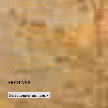
Le prieuré de St Fiacre — XVIe siècle
Où loger à La Chapelle-d’Angillon ?
Le château de Béthune
Photos anciennes du château de Béthune
Politique de confidentialité
Saint Jacques de Saxeau
La Fontaine Saint Jacques
ARCHIVES
Archives