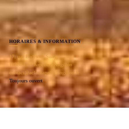
HORAIRES & INFORMATION
17, rue Eudes de Sully
18380 La Chapelle d'Angillon
contact@aclachapelledangillon.fr
Toujours ouvert