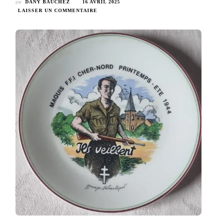
par
DANY BAUCHEZ
16 AVRIL 2025
SUR
LAISSER UN COMMENTAIRE
GROUPE
SÉBASTOPOL
–
MAQUIS
DU
SANCERROIS
SUD