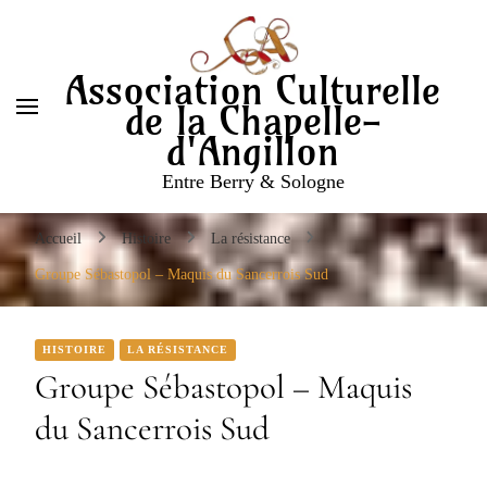
Entre Berry & Sologne
Association Culturelle
de la Chapelle-
d'Angillon
Entre Berry & Sologne
Accueil
Histoire
La résistance
Groupe Sébastopol – Maquis du Sancerrois Sud
HISTOIRE
LA RÉSISTANCE
Groupe Sébastopol – Maquis
du Sancerrois Sud