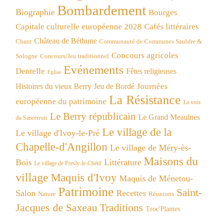
Bombardement
Biographie
Bourges
Capitale culturelle européenne 2028
Cafés littéraires
Château de Béthune
Chant
Communauté de Communes Sauldre &
Concours agricoles
Concours/Jeu traditionnel
Sologne
Evénements
Dentelle
Fêtes religieuses
Eglise
Journées
Histoires du vieux Berry
Jeu de Bordé
La Résistance
européenne du patrimoine
La voix
Le Berry républicain
Le Grand Meaulnes
du Sancerrois
Le village de la
Le village d'Ivoy-le-Pré
Chapelle-d'Angillon
Le village de Méry-ès-
Maisons du
Bois
Littérature
Le village de Presly-le-Chétif
village
Maquis d'Ivoy
Maquis de Ménetou-
Patrimoine
Saint-
Salon
Recettes
Réunions
Nature
Jacques de Saxeau
Traditions
Troc'Plantes