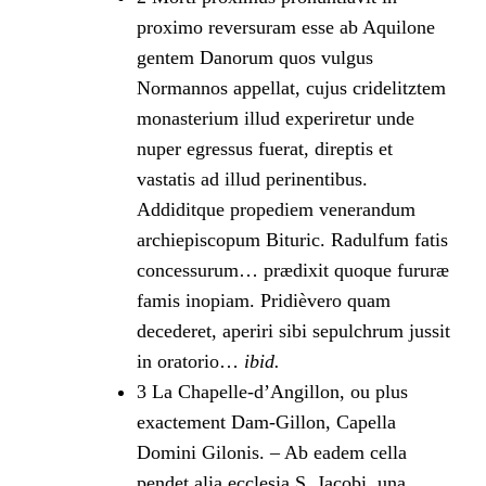
proximo reversuram esse ab Aquilone
gentem Danorum quos vulgus
Normannos appellat, cujus cridelitztem
monasterium illud experiretur unde
nuper egressus fuerat, direptis et
vastatis ad illud perinentibus.
Addiditque propediem venerandum
archiepiscopum Bituric. Radulfum fatis
concessurum… prædixit quoque fururæ
famis inopiam. Pridièvero quam
decederet, aperiri sibi sepulchrum jussit
in oratorio…
ibid.
3 La Chapelle-d’Angillon, ou plus
exactement Dam-Gillon, Capella
Domini Gilonis. – Ab eadem cella
pendet alia ecclesia S. Jacobi, una