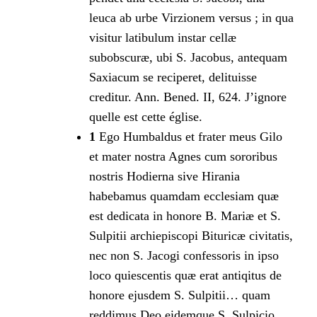
leuca ab urbe Virzionem versus ; in qua
visitur latibulum instar cellæ
subobscuræ, ubi S. Jacobus, antequam
Saxiacum se reciperet, delituisse
creditur. Ann. Bened. II, 624. J’ignore
quelle est cette église.
1
Ego Humbaldus et frater meus Gilo
et mater nostra Agnes cum sororibus
nostris Hodierna sive Hirania
habebamus quamdam ecclesiam quæ
est dedicata in honore B. Mariæ et S.
Sulpitii archiepiscopi Bituricæ civitatis,
nec non S. Jacogi confessoris in ipso
loco quiescentis quæ erat antiqitus de
honore ejusdem S. Sulpitii… quam
reddimus Deo eidemque S. Sulpicio…