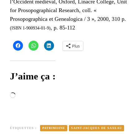
l’Occident médiéval, Oxford, Linacre College, Unit
for Prosopographical Research, coll. «
Prosopographica et Genealogica / 3 », 2000, 310 p.
, p. 85-112
(ISBN 1-900934-01-9)
Plus
J’aime ça :
Chargement…
ÉTIQUETTES :
PATRIMOINE
SAINT-JACQUES DE SAXEAU