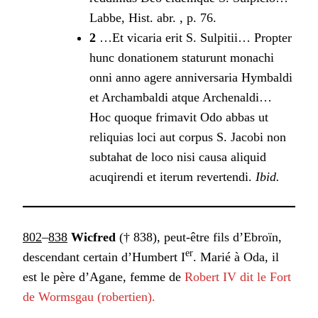
Labbe, Hist. abr. , p. 76.
2
…Et vicaria erit S. Sulpitii… Propter
hunc donationem staturunt monachi
onni anno agere anniversaria Hymbaldi
et Archambaldi atque Archenaldi…
Hoc quoque frimavit Odo abbas ut
reliquias loci aut corpus S. Jacobi non
subtahat de loco nisi causa aliquid
acuqirendi et iterum revertendi.
Ibid.
802
–
838
Wicfred
(† 838), peut-être fils d’Ebroïn,
er
descendant certain d’Humbert I
. Marié à Oda, il
est le père d’Agane, femme de
Robert IV dit le Fort
de Wormsgau (robertien).