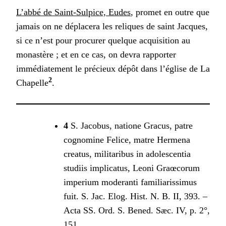
L’abbé de Saint-Sulpice, Eudes
, promet en outre que
jamais on ne déplacera les reliques de saint Jacques,
si ce n’est pour procurer quelque acquisition au
monastère ; et en ce cas, on devra rapporter
immédiatement le précieux dépôt dans l’église de La
2
Chapelle
.
4
S. Jacobus, natione Gracus, patre
cognomine Felice, matre Hermena
creatus, militaribus in adolescentia
studiis implicatus, Leoni Graœcorum
imperium moderanti familiarissimus
fuit. S. Jac. Elog. Hist. N. B. II, 393. –
Acta SS. Ord. S. Bened. Sæc. IV, p. 2°,
151.