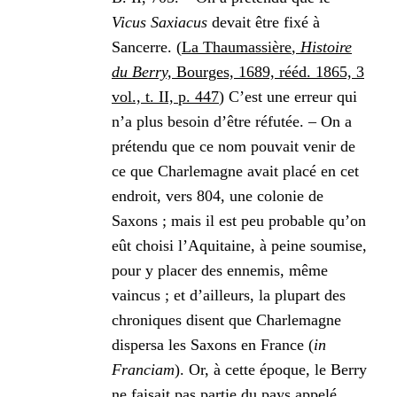
Vicus Saxiacus
devait être fixé à
Sancerre. (
La Thaumassière
, Histoire
du Berry,
Bourges, 1689, rééd. 1865, 3
vol., t. II, p. 447
) C’est une erreur qui
n’a plus besoin d’être réfutée. – On a
prétendu que ce nom pouvait venir de
ce que Charlemagne avait placé en cet
endroit, vers 804, une colonie de
Saxons ; mais il est peu probable qu’on
eût choisi l’Aquitaine, à peine soumise,
pour y placer des ennemis, même
vaincus ; et d’ailleurs, la plupart des
chroniques disent que Charlemagne
dispersa les Saxons en France (
in
Franciam
). Or, à cette époque, le Berry
ne faisait pas partie du pays appelé