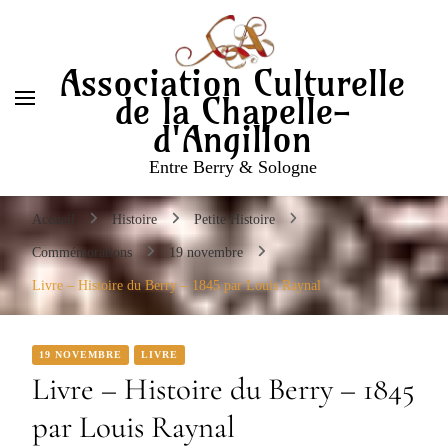
Entre Berry & Sologne
Association Culturelle
de la Chapelle-
d'Angillon
Entre Berry & Sologne
Accueil
Histoire
Petite Histoire
Commémorations
19 novembre
Livre – Histoire du Berry – 1845 par Louis Raynal
19 NOVEMBRE
LIVRE
Livre – Histoire du Berry – 1845
par Louis Raynal