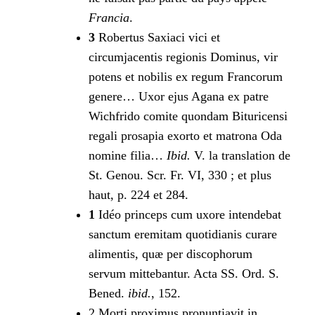
Francia
.
3
Robertus Saxiaci vici et
circumjacentis regionis Dominus, vir
potens et nobilis ex regum Francorum
genere… Uxor ejus Agana ex patre
Wichfrido comite quondam Bituricensi
regali prosapia exorto et matrona Oda
nomine filia…
Ibid.
V. la translation de
St. Genou. Scr. Fr. VI, 330 ; et plus
haut, p. 224 et 284.
1
Idéo princeps cum uxore intendebat
sanctum eremitam quotidianis curare
alimentis, quæ per discophorum
servum mittebantur. Acta SS. Ord. S.
Bened.
ibid.
, 152.
2 Morti proximus pronuntiavit in