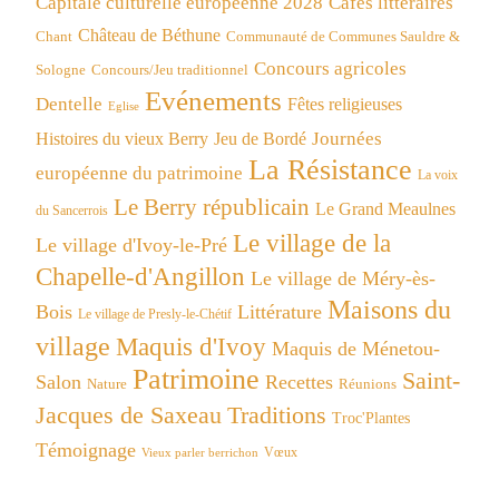
Capitale culturelle européenne 2028
Cafés littéraires
Château de Béthune
Chant
Communauté de Communes Sauldre &
Concours agricoles
Concours/Jeu traditionnel
Sologne
Evénements
Dentelle
Fêtes religieuses
Eglise
Journées
Histoires du vieux Berry
Jeu de Bordé
La Résistance
européenne du patrimoine
La voix
Le Berry républicain
Le Grand Meaulnes
du Sancerrois
Le village de la
Le village d'Ivoy-le-Pré
Chapelle-d'Angillon
Le village de Méry-ès-
Maisons du
Bois
Littérature
Le village de Presly-le-Chétif
village
Maquis d'Ivoy
Maquis de Ménetou-
Patrimoine
Saint-
Salon
Recettes
Réunions
Nature
Jacques de Saxeau
Traditions
Troc'Plantes
Témoignage
Vœux
Vieux parler berrichon