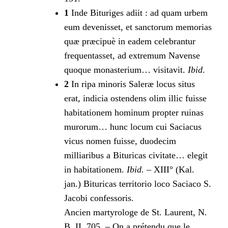
1
Inde Bituriges adiit : ad quam urbem
eum devenisset, et sanctorum memorias
quæ præcipuè in eadem celebrantur
frequentasset, ad extremum Navense
quoque monasterium… visitavit.
Ibid
.
2
In ripa minoris Saleræ locus situs
erat, indicia ostendens olim illic fuisse
habitationem hominum propter ruinas
murorum… hunc locum cui Saciacus
vicus nomen fuisse, duodecim
milliaribus a Bituricas civitate… elegit
in habitationem.
Ibid.
– XIII° (Kal.
jan.) Bituricas territorio loco Saciaco S.
Jacobi confessoris.
Ancien martyrologe de St. Laurent, N.
B. II, 705. – On a prétendu que le