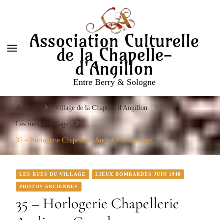
Entre Berry & Sologne
Association Culturelle
de la Chapelle-
d'Angillon
Entre Berry & Sologne
Accueil
Village de la Chapelle d'Angillon
Les rues du village
35 – Horlogerie Chapellerie Audiot – Grande rue
LES RUES DU VILLAGE
LIEUX BOMBARDÉS JUIN 1940
PHOTOS ANCIENNES
35 – Horlogerie Chapellerie