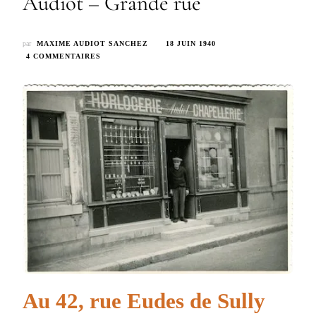
Audiot – Grande rue
par
MAXIME AUDIOT SANCHEZ
18 JUIN 1940
SUR
4 COMMENTAIRES
35
–
HORLOGERIE
CHAPELLERIE
AUDIOT
–
GRANDE
RUE
Au 42, rue Eudes de Sully