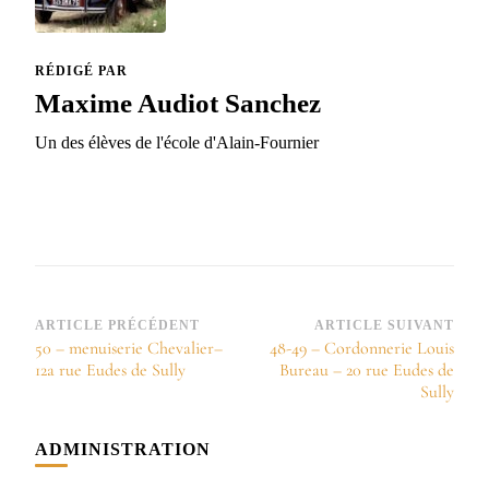
RÉDIGÉ PAR
Maxime Audiot Sanchez
Un des élèves de l'école d'Alain-Fournier
Navigation
ARTICLE PRÉCÉDENT
ARTICLE SUIVANT
50 – menuiserie Chevalier–
48-49 – Cordonnerie Louis
d’article
12a rue Eudes de Sully
Bureau – 20 rue Eudes de
Sully
ADMINISTRATION