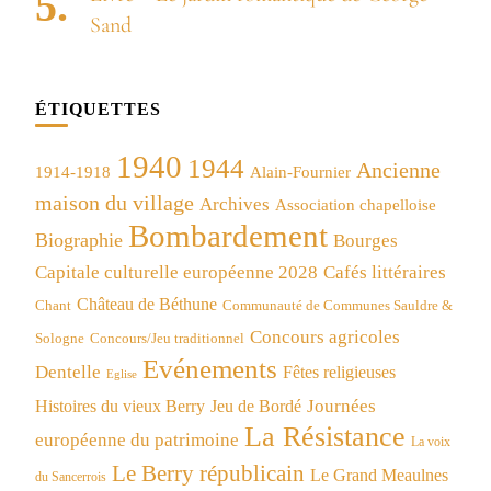
Sand
ÉTIQUETTES
1940
1944
Ancienne
1914-1918
Alain-Fournier
maison du village
Archives
Association chapelloise
Bombardement
Biographie
Bourges
Capitale culturelle européenne 2028
Cafés littéraires
Château de Béthune
Chant
Communauté de Communes Sauldre &
Concours agricoles
Concours/Jeu traditionnel
Sologne
Evénements
Dentelle
Fêtes religieuses
Eglise
Journées
Histoires du vieux Berry
Jeu de Bordé
La Résistance
européenne du patrimoine
La voix
Le Berry républicain
Le Grand Meaulnes
du Sancerrois