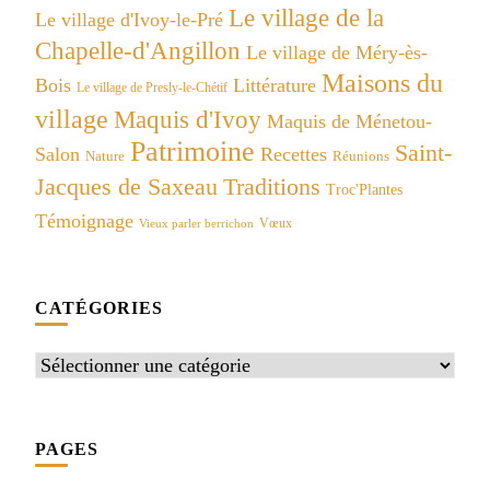
Le village de la
Le village d'Ivoy-le-Pré
Chapelle-d'Angillon
Le village de Méry-ès-
Maisons du
Bois
Littérature
Le village de Presly-le-Chétif
village
Maquis d'Ivoy
Maquis de Ménetou-
Patrimoine
Saint-
Salon
Recettes
Réunions
Nature
Jacques de Saxeau
Traditions
Troc'Plantes
Témoignage
Vœux
Vieux parler berrichon
CATÉGORIES
Catégories
PAGES