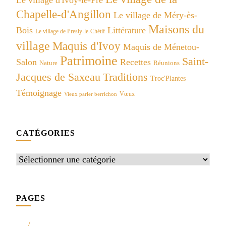
Le village d'Ivoy-le-Pré
Chapelle-d'Angillon
Le village de Méry-ès-
Maisons du
Bois
Littérature
Le village de Presly-le-Chétif
village
Maquis d'Ivoy
Maquis de Ménetou-
Patrimoine
Saint-
Salon
Recettes
Réunions
Nature
Jacques de Saxeau
Traditions
Troc'Plantes
Témoignage
Vœux
Vieux parler berrichon
CATÉGORIES
Catégories
PAGES
…./…