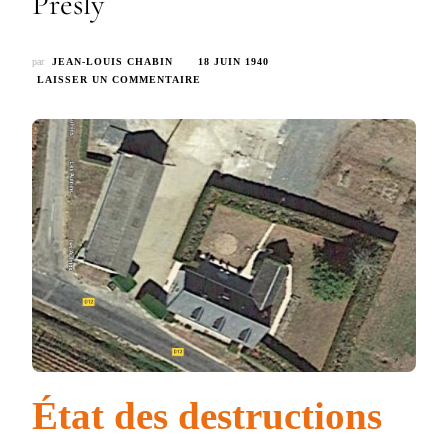
Presly
par
JEAN-LOUIS CHABIN
18 JUIN 1940
SUR
LAISSER UN COMMENTAIRE
*55
–
LA
MALADRERIE
–
ROUTE
DE
PRESLY
État des destructions