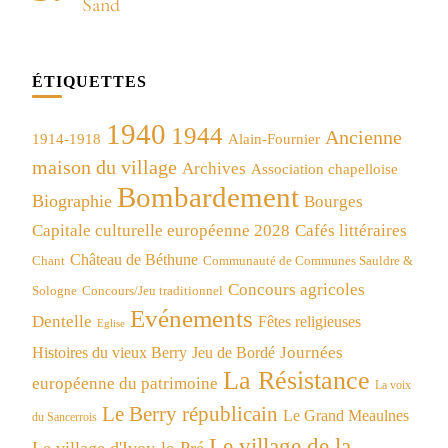
Sand
ÉTIQUETTES
1940
1944
Ancienne
1914-1918
Alain-Fournier
maison du village
Archives
Association chapelloise
Bombardement
Biographie
Bourges
Capitale culturelle européenne 2028
Cafés littéraires
Château de Béthune
Chant
Communauté de Communes Sauldre &
Concours agricoles
Concours/Jeu traditionnel
Sologne
Evénements
Dentelle
Fêtes religieuses
Eglise
Journées
Histoires du vieux Berry
Jeu de Bordé
La Résistance
européenne du patrimoine
La voix
Le Berry républicain
Le Grand Meaulnes
du Sancerrois
Le village de la