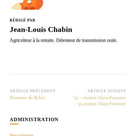
RÉDIGÉ PAR
Jean-Louis Chabin
Agriculteur à la retraite. Détenteur de transmission orale.
Navigation
ARTICLE PRÉCÉDENT
ARTICLE SUIVANT
Domaine de Belair
*51 – maison Alain-Fournier
d’article
– 35 avenue Alain-Fournier
ADMINISTRATION
Inscription