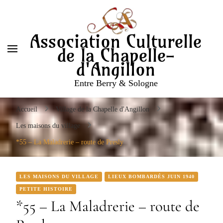
Entre Berry & Sologne
Association Culturelle
de la Chapelle-
d'Angillon
Entre Berry & Sologne
Accueil
Village de la Chapelle d'Angillon
Les maisons du village
*55 – La Maladrerie – route de Presly
LES MAISONS DU VILLAGE
LIEUX BOMBARDÉS JUIN 1940
PETITE HISTOIRE
*55 – La Maladrerie – route de