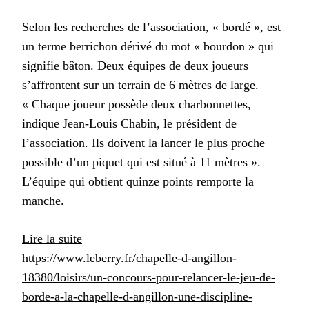
Selon les recherches de l’association, « bordé », est
un terme berrichon dérivé du mot « bourdon » qui
signifie bâton. Deux équipes de deux joueurs
s’affrontent sur un terrain de 6 mètres de large.
« Chaque joueur possède deux charbonnettes,
indique Jean-Louis Chabin, le président de
l’association. Ils doivent la lancer le plus proche
possible d’un piquet qui est situé à 11 mètres ».
L’équipe qui obtient quinze points remporte la
manche.
:
Lire la suite
Le
https://www.leberry.fr/chapelle-d-angillon-
Berry
18380/loisirs/un-concours-pour-relancer-le-jeu-de-
républicain
borde-a-la-chapelle-d-angillon-une-discipline-