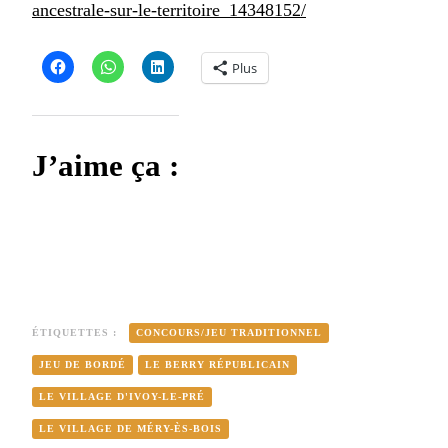
–
ancestrale-sur-le-territoire_14348152/
Un
concours
Plus
pour
relancer
le
J’aime ça :
jeu
de
bordé
ÉTIQUETTES :
CONCOURS/JEU TRADITIONNEL
JEU DE BORDÉ
LE BERRY RÉPUBLICAIN
LE VILLAGE D'IVOY-LE-PRÉ
LE VILLAGE DE MÉRY-ÈS-BOIS