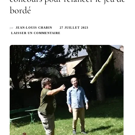
bordé
par
JEAN-LOUIS CHABIN
27 JUILLET 2023
SUR
LAISSER UN COMMENTAIRE
LE
BERRY
RÉPUBLICAIN
–
UN
CONCOURS
POUR
RELANCER
LE
JEU
DE
BORDÉ