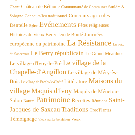
Château de Béthune
Chant
Communauté de Communes Sauldre &
Concours agricoles
Concours/Jeu traditionnel
Sologne
Evénements
Dentelle
Fêtes religieuses
Eglise
Journées
Histoires du vieux Berry
Jeu de Bordé
La Résistance
européenne du patrimoine
La voix
Le Berry républicain
Le Grand Meaulnes
du Sancerrois
Le village de la
Le village d'Ivoy-le-Pré
Chapelle-d'Angillon
Le village de Méry-ès-
Maisons du
Bois
Littérature
Le village de Presly-le-Chétif
village
Maquis d'Ivoy
Maquis de Ménetou-
Patrimoine
Saint-
Salon
Recettes
Réunions
Nature
Jacques de Saxeau
Traditions
Troc'Plantes
Témoignage
Vœux
Vieux parler berrichon