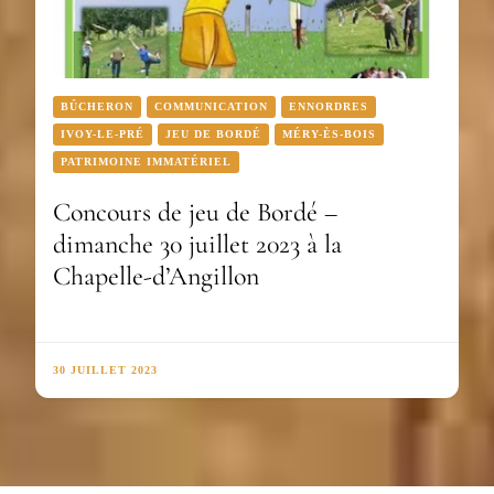
BÛCHERON
COMMUNICATION
ENNORDRES
IVOY-LE-PRÉ
JEU DE BORDÉ
MÉRY-ÈS-BOIS
PATRIMOINE IMMATÉRIEL
Concours de jeu de Bordé –
dimanche 30 juillet 2023 à la
Chapelle-d’Angillon
30 JUILLET 2023