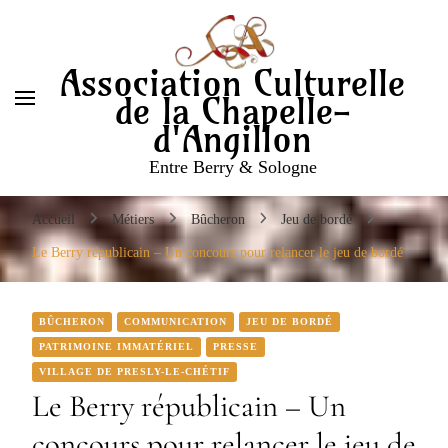
Entre Berry & Sologne
Association Culturelle
de la Chapelle-
d'Angillon
Entre Berry & Sologne
Accueil
Métiers
Bûcheron
Jeu de bordé
Le Berry républicain – Un concours pour relancer le jeu de bordé
BÛCHERON
COMMUNICATION
JEU DE BORDÉ
PATRIMOINE IMMATÉRIEL
PRESSE
VILLAGE DE PRESLY-LE-CHÉTIF
Le Berry républicain – Un
concours pour relancer le jeu de