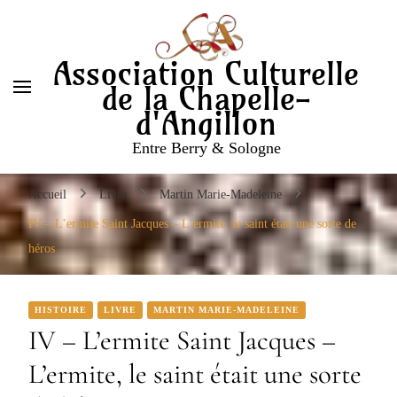
Entre Berry & Sologne
Association Culturelle
de la Chapelle-
d'Angillon
Entre Berry & Sologne
Accueil
Livre
Martin Marie-Madeleine
IV – L’ermite Saint Jacques – L’ermite, le saint était une sorte de
héros
HISTOIRE
LIVRE
MARTIN MARIE-MADELEINE
IV – L’ermite Saint Jacques –
L’ermite, le saint était une sorte