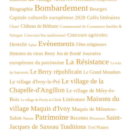
Bombardement
Biographie
Bourges
Capitale culturelle européenne 2028
Cafés littéraires
Château de Béthune
Chant
Communauté de Communes Sauldre &
Concours agricoles
Concours/Jeu traditionnel
Sologne
Evénements
Dentelle
Fêtes religieuses
Eglise
Journées
Histoires du vieux Berry
Jeu de Bordé
La Résistance
européenne du patrimoine
La voix
Le Berry républicain
Le Grand Meaulnes
du Sancerrois
Le village de la
Le village d'Ivoy-le-Pré
Chapelle-d'Angillon
Le village de Méry-ès-
Maisons du
Bois
Littérature
Le village de Presly-le-Chétif
village
Maquis d'Ivoy
Maquis de Ménetou-
Patrimoine
Saint-
Salon
Recettes
Réunions
Nature
Jacques de Saxeau
Traditions
Troc'Plantes