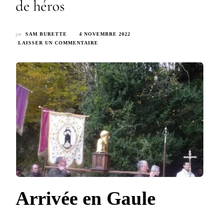
de héros
par
SAM BURETTE
4 NOVEMBRE 2022
SUR
LAISSER UN COMMENTAIRE
IV
–
L’ERMITE
SAINT
JACQUES
–
L’ERMITE,
LE
SAINT
ÉTAIT
UNE
SORTE
DE
HÉROS
Arrivée en Gaule